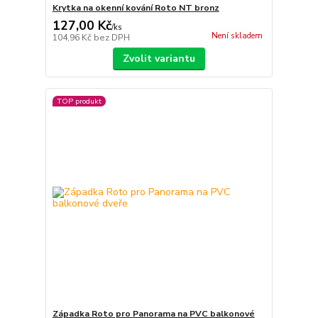
Krytka na okenní kování Roto NT bronz
127,00 Kč
/
ks
Není skladem
104,96 Kč
bez DPH
Zvolit variantu
TOP produkt
Západka Roto pro Panorama na PVC balkonové