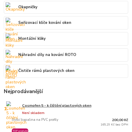
Okapničky
Seřizovací klíče kování oken
Montážní kliky
Náhradní díly na kování ROTO
Čističe rámů plastových oken
Nejprodávanější
Cosmofen 5 - k čištění plastových oken
1.
Není skladem
čistící kapalina na PVC profily
200,00 Kč
165,29 Kč bez DPH
TOP produkt