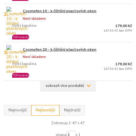
Cosmofen 10 - k čištění plastových oken
2.
Není skladem
čistící kapalina
179,00 Kč
147,93 Kč bez DPH
TOP produkt
Cosmofen 20 - k čištění plastových oken
3.
Není skladem
čistící kapalina
179,00 Kč
147,93 Kč bez DPH
TOP produkt
zobrazit více produktů
Nejnovější
Nejlevnější
Nejdražší
Zobrazuji 1-47 z 47
strana
z 1