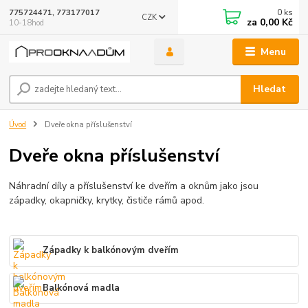
0
ks
775724471, 773177017
CZK
za
0,00 Kč
10-18hod
Menu
Hledat
Úvod
Dveře okna příslušenství
Dveře okna příslušenství
Náhradní díly a příslušenství ke dveřím a oknům jako jsou
západky, okapničky, krytky, čističe rámů apod.
Západky k balkónovým dveřím
Balkónová madla