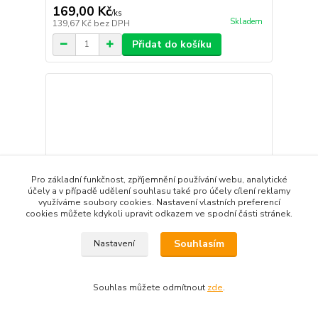
169,00 Kč
/
ks
Skladem
139,67 Kč
bez DPH
Přidat do košíku
Pro základní funkčnost, zpříjemnění používání webu, analytické
účely a v případě udělení souhlasu také pro účely cílení reklamy
využíváme soubory cookies. Nastavení vlastních preferencí
cookies můžete kdykoli upravit odkazem ve spodní části stránek.
Souhlasím
Nastavení
Souhlas můžete odmítnout
zde
.
Západka Roto pro Brügmann na PVC balkonové
dveře