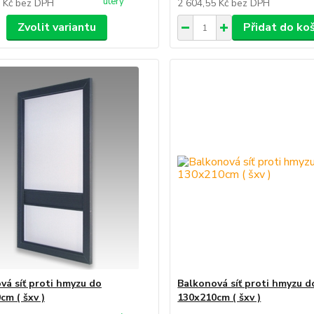
úterý
8 Kč
bez DPH
2 604,55 Kč
bez DPH
Zvolit variantu
Přidat do ko
vá síť proti hmyzu do
Balkonová síť proti hmyzu d
cm ( šxv )
130x210cm ( šxv )