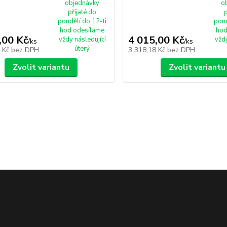
objednávky
o
přijaté do
p
pondělí do 12-ti
pond
hod odesíláme
hod
,00 Kč
4 015,00 Kč
vždy následující
vždy
/
ks
/
ks
úterý
5 Kč
bez DPH
3 318,18 Kč
bez DPH
Zvolit variantu
Zvolit variantu