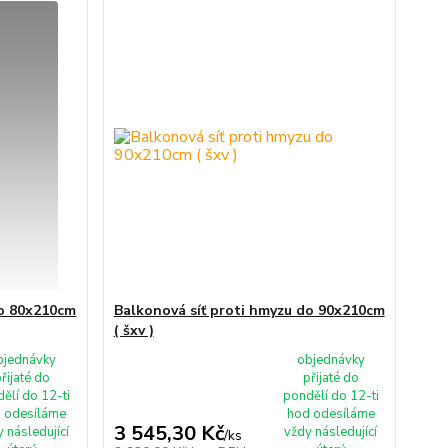
do 80x210cm
Balkonová síť proti hmyzu do 90x210cm
( šxv )
bjednávky
objednávky
řijaté do
přijaté do
ělí do 12-ti
pondělí do 12-ti
 odesíláme
hod odesíláme
3 545,30 Kč
 následující
vždy následující
/
ks