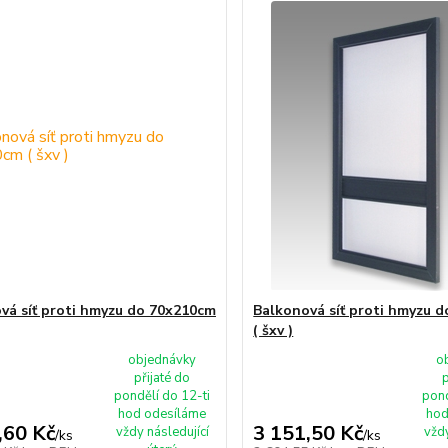
vá síť proti hmyzu do 70x210cm
Balkonová síť proti hmyzu 
( šxv )
objednávky
o
přijaté do
p
pondělí do 12-ti
pond
hod odesíláme
hod
,60 Kč
3 151,50 Kč
vždy následující
vždy
/
ks
/
ks