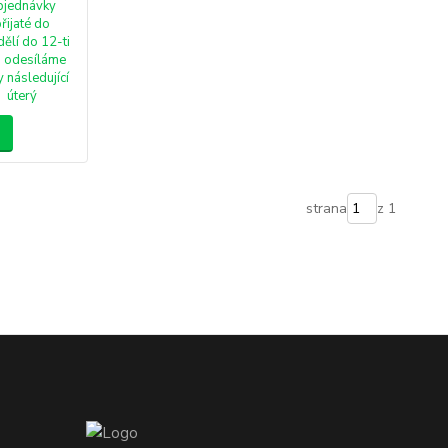
bjednávky
řijaté do
ělí do 12-ti
 odesíláme
 následující
úterý
strana
z 1