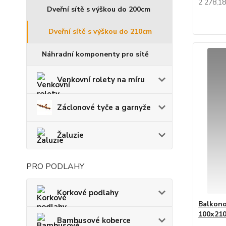
2 278,1
Dveřní sítě s výškou do 200cm
Dveřní sítě s výškou do 210cm
Náhradní komponenty pro sítě
Venkovní rolety na míru
Záclonové tyče a garnyže
Žaluzie
PRO PODLAHY
Korkové podlahy
Balkono
100x210
Bambusové koberce