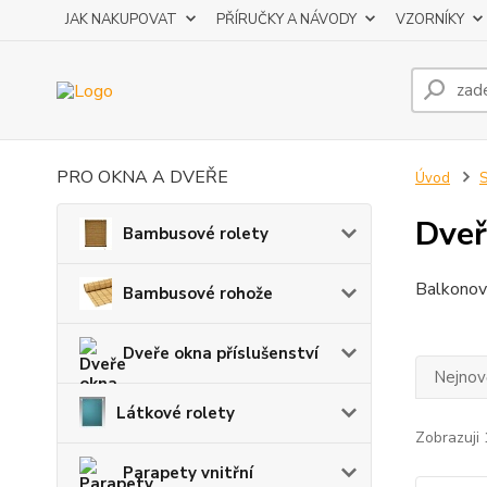
JAK NAKUPOVAT
PŘÍRUČKY A NÁVODY
VZORNÍKY
PRO OKNA A DVEŘE
Úvod
S
Dveř
Bambusové rolety
Balkonov
Bambusové rohože
Dveře okna příslušenství
Nejnově
Látkové rolety
Zobrazuji 
Parapety vnitřní