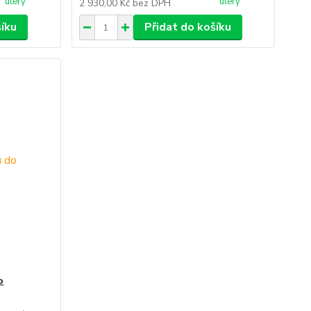
úterý
úterý
2 930,00 Kč
bez DPH
šíku
Přidat do košíku
o