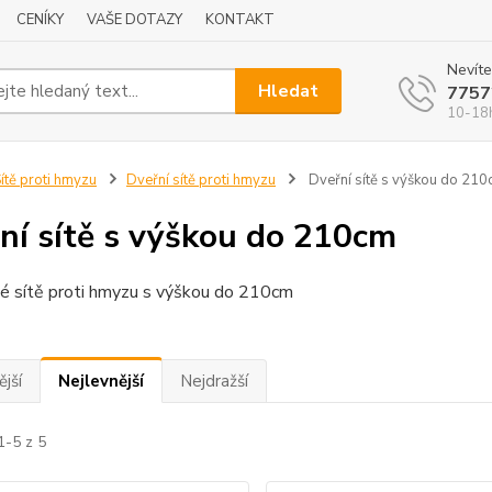
CENÍKY
VAŠE DOTAZY
KONTAKT
Nevíte
Hledat
7757
10-18
ítě proti hmyzu
Dveřní sítě proti hmyzu
Dveřní sítě s výškou do 21
ní sítě s výškou do 210cm
é sítě proti hmyzu s výškou do 210cm
jší
Nejlevnější
Nejdražší
1-5 z 5