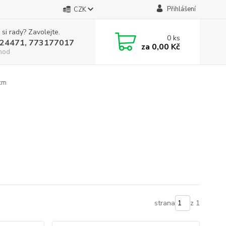
Přihlášení
CZK
 si rady? Zavolejte.
0
ks
24471, 773177017
za
0,00 Kč
hod
0cm
strana
z 1