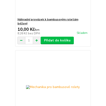
Náhradní provázek k bambusovým roletám
béžový
10,00 Kč
/
bm
Skladem
8,26 Kč
bez DPH
Přidat do košíku