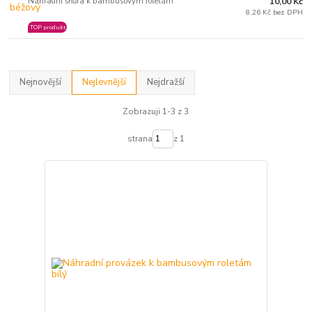
Náhradní šňůra k bambusovým roletám
10,00 Kč
8,26 Kč bez DPH
TOP produkt
Nejnovější
Nejlevnější
Nejdražší
Zobrazuji 1-3 z 3
strana
z 1