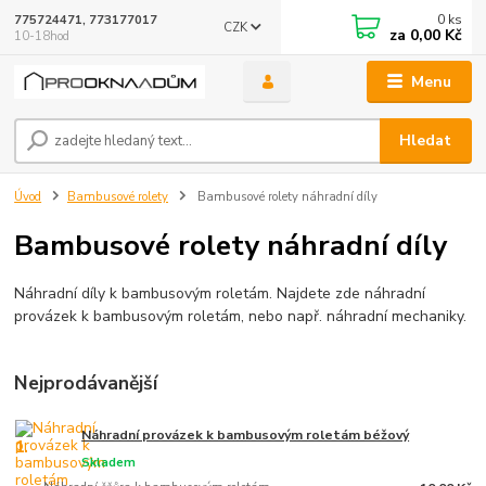
0
ks
775724471, 773177017
CZK
za
0,00 Kč
10-18hod
Menu
Hledat
Úvod
Bambusové rolety
Bambusové rolety náhradní díly
Bambusové rolety náhradní díly
Náhradní díly k bambusovým roletám. Najdete zde náhradní
provázek k bambusovým roletám, nebo např. náhradní mechaniky.
Nejprodávanější
Náhradní provázek k bambusovým roletám béžový
1.
Skladem