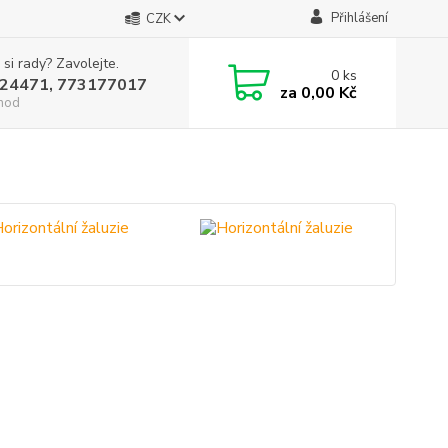
Přihlášení
CZK
 si rady? Zavolejte.
0
ks
24471, 773177017
za
0,00 Kč
hod