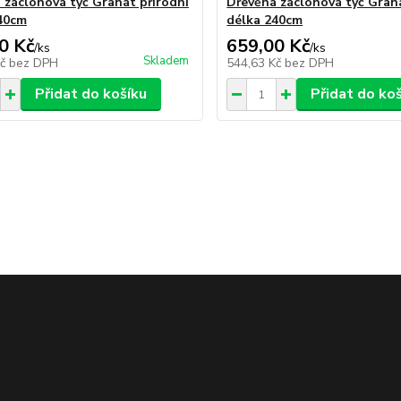
 záclonová tyč Granát přírodní
Dřevěná záclonová tyč Gran
40cm
délka 240cm
0 Kč
659,00 Kč
/
ks
/
ks
Skladem
Kč
bez DPH
544,63 Kč
bez DPH
Přidat do košíku
Přidat do ko