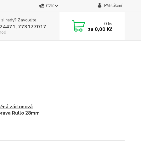
Přihlášení
CZK
 si rady? Zavolejte.
0
ks
24471, 773177017
za
0,00 Kč
hod
ěná záclonová
prava Rullo 28mm