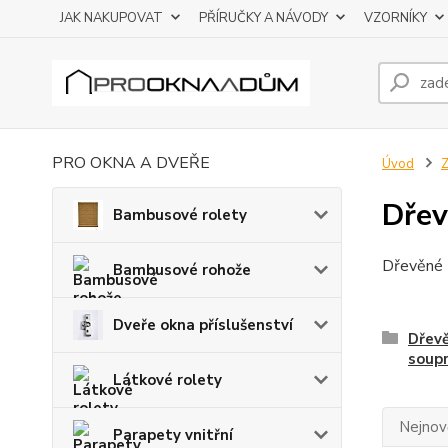
JAK NAKUPOVAT
PŘÍRUČKY A NÁVODY
VZORNÍKY
PRO OKNA A DVEŘE
Úvod
Z
Dřev
Bambusové rolety
Dřevěné 
Bambusové rohože
Dveře okna příslušenství
Dřev
soup
Látkové rolety
Nejnově
Parapety vnitřní