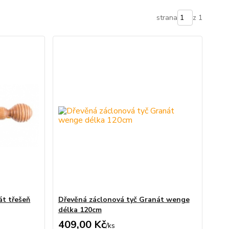
strana
z 1
át třešeň
Dřevěná záclonová tyč Granát wenge
délka 120cm
409,00 Kč
/
ks