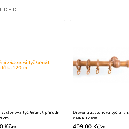
1-12 z 12
 záclonová tyč Granát přírodní
Dřevěná záclonová tyč Gran
20cm
délka 120cm
0 Kč
409,00 Kč
/
ks
/
ks