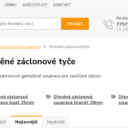
CENÍKY
VAŠE DOTAZY
KONTAKT
Nevíte
Hledat
7757
10-18
áclonové tyče a garnyže
Dřevěné záclonové tyče
ěné záclonové tyče
záclonové garnýžové soupravy pro zavěšení záclon
ěná záclonová
Dřevěná záclonová
Dřev
rava Agat 25mm
souprava Granát 28mm
sou
jší
Nejlevnější
Nejdražší