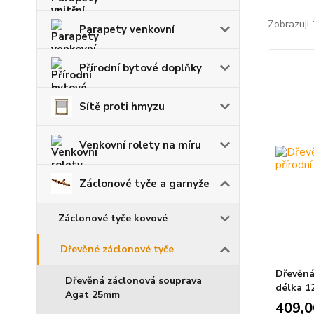
Zobrazuji 
Parapety venkovní
Přírodní bytové doplňky
Sítě proti hmyzu
Venkovní rolety na míru
Záclonové tyče a garnyže
Záclonové tyče kovové
Dřevěné záclonové tyče
Dřevěná
Dřevěná záclonová souprava
délka 1
Agat 25mm
409,0