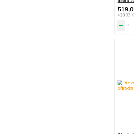
délka 2
519,0
428,93 