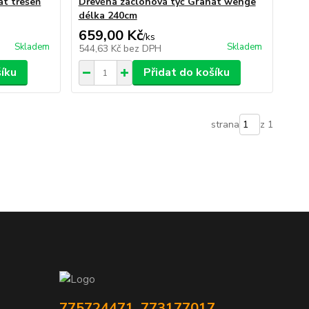
át třešeň
Dřevěná záclonová tyč Granát wenge
délka 240cm
659,00 Kč
/
ks
Skladem
Skladem
544,63 Kč
bez DPH
šíku
Přidat do košíku
strana
z 1
775724471, 773177017