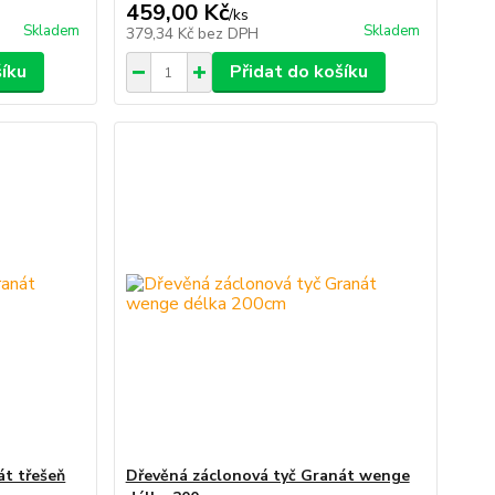
459,00 Kč
/
ks
Skladem
Skladem
379,34 Kč
bez DPH
šíku
Přidat do košíku
át třešeň
Dřevěná záclonová tyč Granát wenge