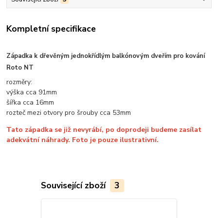
Kompletní specifikace
Západka k dřevěným jednokřídlým balkónovým dveřím
pro kování
Roto NT
rozměry:
výška cca 91mm
šířka cca 16mm
rozteč mezi otvory pro šrouby cca 53mm
Tato západka se již nevyrábí, po doprodeji budeme zasílat
adekvátní náhrady.
Foto je pouze ilustrativní.
Související zboží
3
TOP produkt