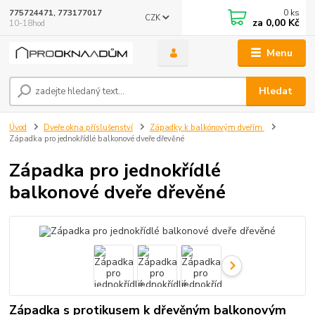
0
ks
775724471, 773177017
CZK
za
0,00 Kč
10-18hod
Menu
Hledat
Úvod
Dveře okna příslušenství
Západky k balkónovým dveřím
Západka pro jednokřídlé balkonové dveře dřevěné
Západka pro jednokřídlé
balkonové dveře dřevěné
Západka s protikusem k dřevěným balkonovým