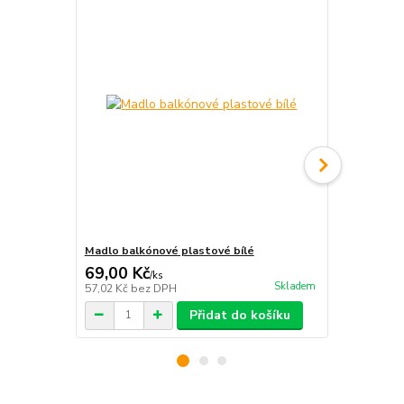
Madlo balkónové plastové bílé
Madlo balkó
69,00 Kč
69,00 Kč
/
ks
Skladem
57,02 Kč
bez DPH
57,02 Kč
bez
Přidat do košíku