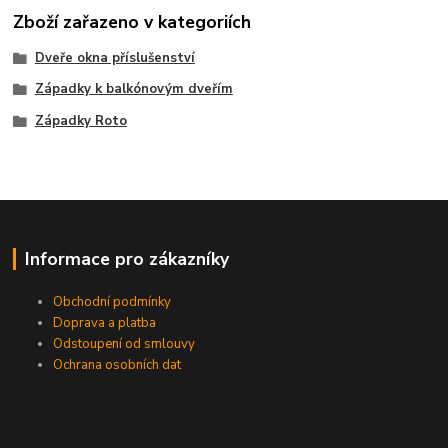
Zboží zařazeno v kategoriích
Dveře okna příslušenství
Západky k balkónovým dveřím
Západky Roto
Informace pro zákazníky
Obchodní podmínky
Doprava a platba
Odstoupení od smlouvy
Ochrana osobních dat