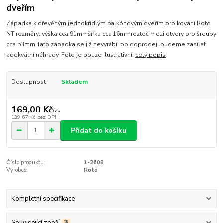
dveřím
Západka k dřevěným jednokřídlým balkónovým dveřím pro kování Roto
NT rozměry: výška cca 91mmšířka cca 16mmrozteč mezi otvory pro šrouby
cca 53mm Tato západka se již nevyrábí, po doprodeji budeme zasílat
adekvátní náhrady. Foto je pouze ilustrativní.
celý popis
Dostupnost
Skladem
169,00 Kč
/
ks
139,67 Kč
bez DPH
Přidat do košíku
Číslo produktu:
1-2608
Výrobce:
Roto
Kompletní specifikace
Související zboží
3