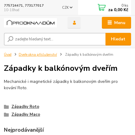
0
ks
775724471, 773177017
CZK
za
0,00 Kč
10-18hod
Menu
Hledat
Úvod
Dveře okna příslušenství
Západky k balkónovým dveřím
Západky k balkónovým dveřím
Mechanické i magnetické západky k balkonovým dveřím pro
kování Roto.
Západky Roto
Západky Maco
Nejprodávanější