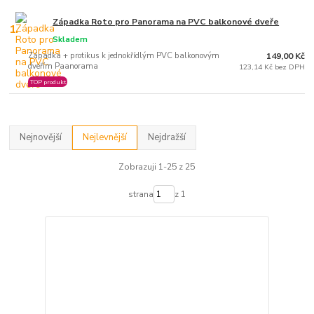
Západka Roto pro Panorama na PVC balkonové dveře
1.
Skladem
Západka + protikus k jednokřídlým PVC balkonovým
149,00 Kč
dveřím Paanorama
123,14 Kč bez DPH
TOP produkt
Nejnovější
Nejlevnější
Nejdražší
Zobrazuji 1-25 z 25
strana
z 1