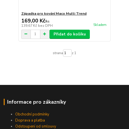
Západka pro kování Maco Multi Trend
169,00 Kč
/
ks
Skladem
139,67 Kč
bez DPH
Přidat do košíku
strana
z 1
Informace pro zákazníky
Obchodní podmínky
Doprava a platba
Odstoupení od smlouvy