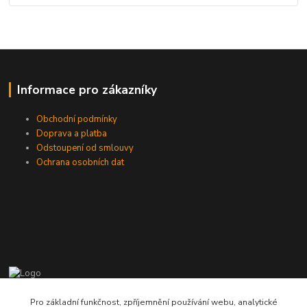
Informace pro zákazníky
Obchodní podmínky
Doprava a platba
Odstoupení od smlouvy
Ochrana osobních dat
775724471, 773177017
Pro základní funkčnost, zpříjemnění používání webu, analytické