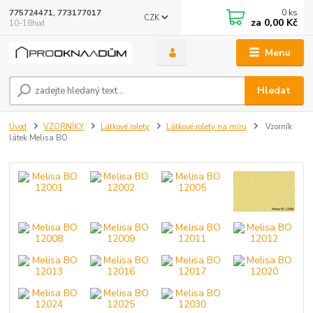
0
ks
775724471, 773177017
CZK
za
0,00 Kč
10-18hod
Menu
Hledat
Úvod
VZORNÍKY
Látkové rolety
Látkové rolety na míru
Vzorník
látek Melisa BO