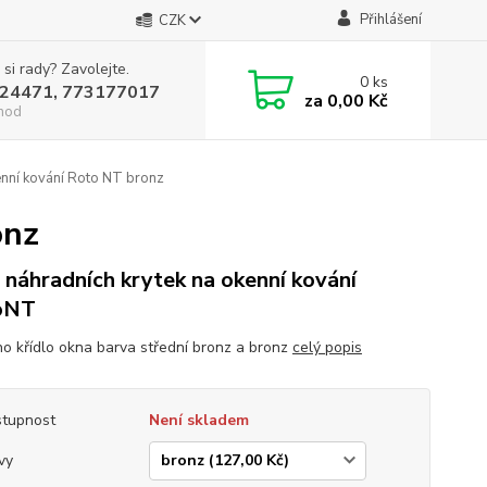
Přihlášení
CZK
 si rady? Zavolejte.
0
ks
24471, 773177017
za
0,00 Kč
hod
enní kování Roto NT bronz
onz
 náhradních krytek na okenní kování
oNT
no křídlo okna barva střední bronz a bronz
celý popis
tupnost
Není skladem
vy