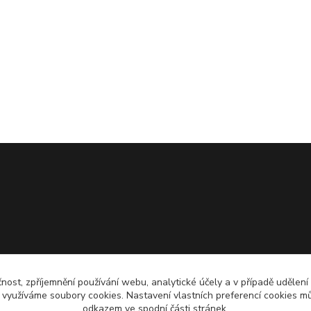
čnost, zpříjemnění používání webu, analytické účely a v případě udělení
y využíváme soubory cookies. Nastavení vlastních preferencí cookies mů
odkazem ve spodní části stránek.