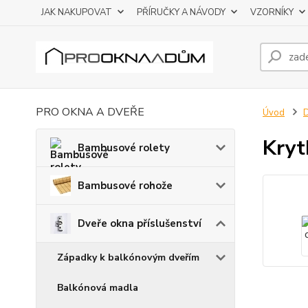
JAK NAKUPOVAT
PŘÍRUČKY A NÁVODY
VZORNÍKY
PRO OKNA A DVEŘE
Úvod
D
Kryt
Bambusové rolety
Bambusové rohože
Dveře okna příslušenství
Západky k balkónovým dveřím
Balkónová madla