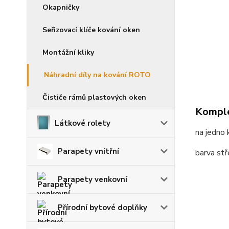
Okapničky
Seřizovací klíče kování oken
Montážní kliky
Náhradní díly na kování ROTO
Čističe rámů plastových oken
Komple
Látkové rolety
na jedno 
Parapety vnitřní
barva stř
Parapety venkovní
Přírodní bytové doplňky