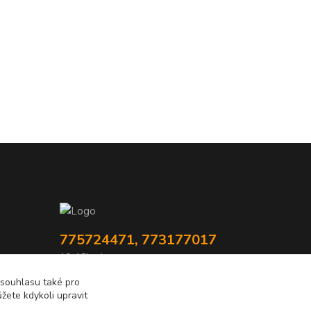
775724471, 773177017
10-18hod
 souhlasu také pro
info@prooknaadum.cz
žete kdykoli upravit