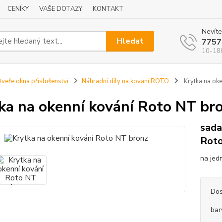
CENÍKY
VAŠE DOTAZY
KONTAKT
Nevíte
Hledat
7757
10-18
veře okna příslušenství
Náhradní díly na kování ROTO
Krytka na ok
ka na okenní kování Roto NT br
sada
Rot
na jed
Dos
bar