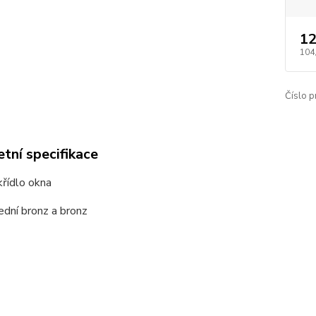
12
104
Číslo p
tní specifikace
křídlo okna
ední bronz a bronz