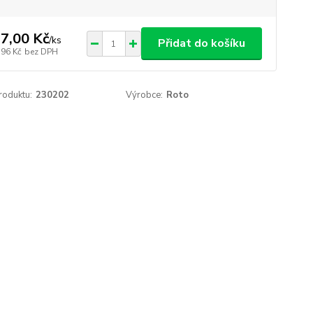
7,00 Kč
/
ks
Přidat do košíku
,96 Kč
bez DPH
roduktu:
230202
Výrobce:
Roto