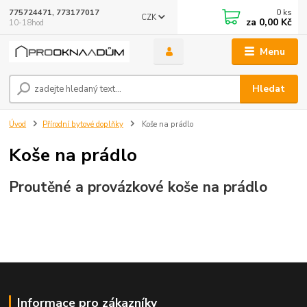
0
ks
775724471, 773177017
CZK
za
0,00 Kč
10-18hod
Menu
Hledat
Úvod
Přírodní bytové doplňky
Koše na prádlo
Koše na prádlo
Proutěné a provázkové koše na prádlo
Informace pro zákazníky