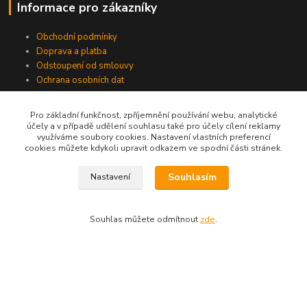
Informace pro zákazníky
Obchodní podmínky
Doprava a platba
Odstoupení od smlouvy
Ochrana osobních dat
Pro základní funkčnost, zpříjemnění používání webu, analytické
účely a v případě udělení souhlasu také pro účely cílení reklamy
využíváme soubory cookies. Nastavení vlastních preferencí
cookies můžete kdykoli upravit odkazem ve spodní části stránek.
Souhlasím
Nastavení
Souhlas můžete odmítnout
zde
.
775724471, 773177017
10-18hod
info@prooknaadum.cz