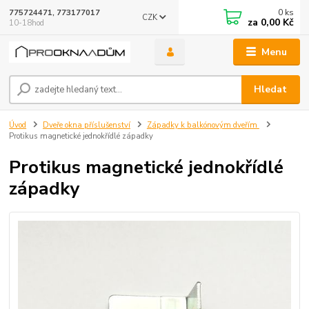
0
ks
775724471, 773177017
CZK
za
0,00 Kč
10-18hod
Menu
Hledat
Úvod
Dveře okna příslušenství
Západky k balkónovým dveřím
Protikus magnetické jednokřídlé západky
Protikus magnetické jednokřídlé
západky