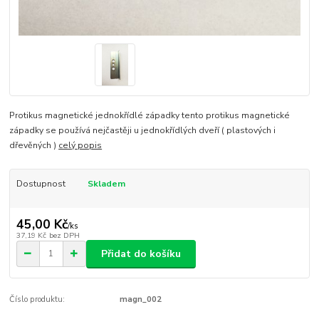
Protikus magnetické jednokřídlé západky tento protikus magnetické
západky se používá nejčastěji u jednokřídlých dveří ( plastových i
dřevěných )
celý popis
Dostupnost
Skladem
45,00 Kč
/
ks
37,19 Kč
bez DPH
Přidat do košíku
Číslo produktu:
magn_002