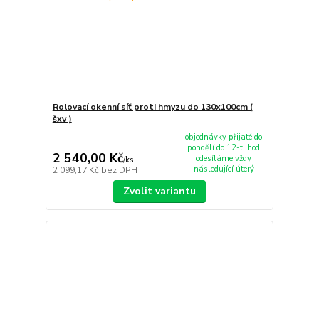
Rolovací okenní síť proti hmyzu do 130x100cm (
šxv )
objednávky přijaté do
pondělí do 12-ti hod
2 540,00 Kč
odesíláme vždy
/
ks
následující úterý
2 099,17 Kč
bez DPH
Zvolit variantu