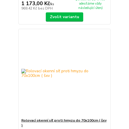
1 173,00 Kč
odesíláme vždy
/
ks
následující úterý
969,42 Kč
bez DPH
Zvolit variantu
Rolovací okenní síť proti hmyzu do 70x100cm ( šxv
)