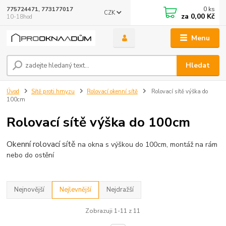
0
ks
775724471, 773177017
CZK
za
0,00 Kč
10-18hod
Menu
Hledat
Úvod
Sítě proti hmyzu
Rolovací okenní sítě
Rolovací sítě výška do
100cm
Rolovací sítě výška do 100cm
Okenní rolovací sítě
na okna s výškou do 100cm, montáž na rám
nebo do ostění
Nejnovější
Nejlevnější
Nejdražší
Zobrazuji 1-11 z 11