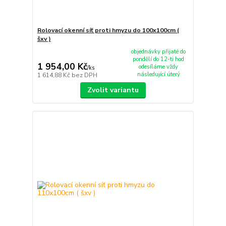
Rolovací okenní síť proti hmyzu do 100x100cm (
šxv )
objednávky přijaté do
pondělí do 12-ti hod
1 954,00 Kč
odesíláme vždy
/
ks
následující úterý
1 614,88 Kč
bez DPH
Zvolit variantu