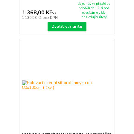
objednávky přijaté do
pondělí do 12-ti hod
1 368,00 Kč
odesíláme vždy
/
ks
následující úterý
1 130,58 Kč
bez DPH
Zvolit variantu
Rolovací okenní síť proti hmyzu do 80x100cm ( šxv