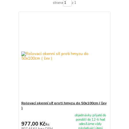
strana
z 1
Rolovací okenní síť proti hmyzu do 50x100cm ( šxv
)
objednávky přijaté do
pondělí do 12-ti hod
977,00 Kč
odesíláme vždy
/
ks
následující úterý
807,44 Kč
bez DPH