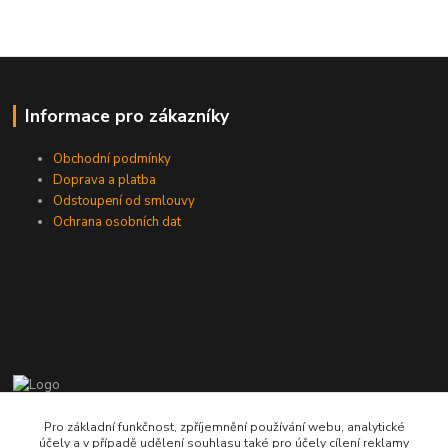
Informace pro zákazníky
Obchodní podmínky
Doprava a platba
Odstoupení od smlouvy
Ochrana osobních dat
775724471, 773177017
Pro základní funkčnost, zpříjemnění používání webu, analytické
10-18hod
účely a v případě udělení souhlasu také pro účely cílení reklamy