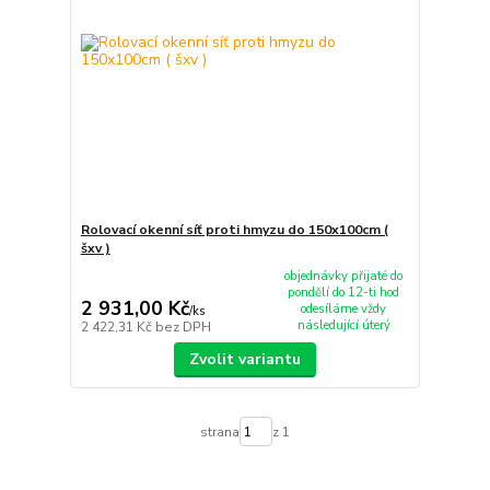
Rolovací okenní síť proti hmyzu do 150x100cm (
šxv )
objednávky přijaté do
pondělí do 12-ti hod
2 931,00 Kč
odesíláme vždy
/
ks
následující úterý
2 422,31 Kč
bez DPH
Zvolit variantu
strana
z 1