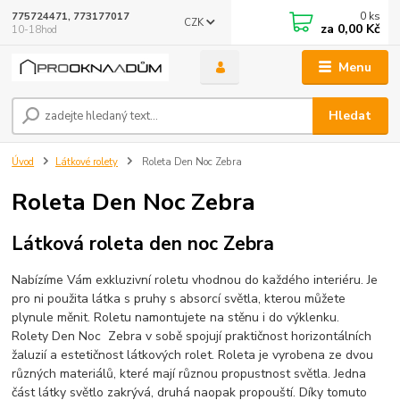
0
ks
775724471, 773177017
CZK
za
0,00 Kč
10-18hod
Menu
Hledat
Úvod
Látkové rolety
Roleta Den Noc Zebra
Roleta Den Noc Zebra
Látková roleta den noc Zebra
Nabízíme Vám exkluzivní roletu vhodnou do každého interiéru. Je
pro ni použita látka s pruhy s absorcí světla, kterou můžete
plynule měnit. Roletu namontujete na stěnu i do výklenku.
Rolety Den Noc Zebra v sobě spojují praktičnost horizontálních
žaluzií a estetičnost látkových rolet. Roleta je vyrobena ze dvou
různých materiálů, které mají různou propustnost světla. Jedna
část látky světlo zakrývá, druhá naopak propouští. Díky tomuto