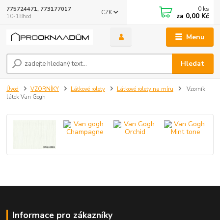
0
ks
775724471, 773177017
CZK
za
0,00 Kč
10-18hod
Menu
Hledat
Úvod
VZORNÍKY
Látkové rolety
Látkové rolety na míru
Vzorník
látek Van Gogh
Informace pro zákazníky