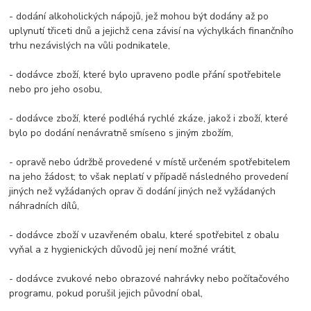
- dodání alkoholických nápojů, jež mohou být dodány až po
uplynutí třiceti dnů a jejichž cena závisí na výchylkách finančního
trhu nezávislých na vůli podnikatele,
- dodávce zboží, které bylo upraveno podle přání spotřebitele
nebo pro jeho osobu,
- dodávce zboží, které podléhá rychlé zkáze, jakož i zboží, které
bylo po dodání nenávratně smíseno s jiným zbožím,
- opravě nebo údržbě provedené v místě určeném spotřebitelem
na jeho žádost; to však neplatí v případě následného provedení
jiných než vyžádaných oprav či dodání jiných než vyžádaných
náhradních dílů,
- dodávce zboží v uzavřeném obalu, které spotřebitel z obalu
vyňal a z hygienických důvodů jej není možné vrátit,
- dodávce zvukové nebo obrazové nahrávky nebo počítačového
programu, pokud porušil jejich původní obal,