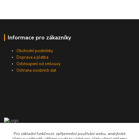
Informace pro zákazníky
Obchodní podmínky
Doprava a platba
Odstoupení od smlouvy
Ochrana osobních dat
775724471, 773177017
Pro základní funkčnost, zpříjemnění používání webu, analytické
10-18hod
účely a v případě udělení souhlasu také pro účely cílení reklamy