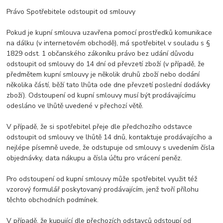
Právo Spotřebitele odstoupit od smlouvy
Pokud je kupní smlouva uzavřena pomocí prostředků komunikace
na dálku (v internetovém obchodě), má spotřebitel v souladu s §
1829 odst. 1 občanského zákoníku právo bez udání důvodu
odstoupit od smlouvy do 14 dní od převzetí zboží (v případě, že
předmětem kupní smlouvy je několik druhů zboží nebo dodání
několika částí, běží tato lhůta ode dne převzetí poslední dodávky
zboží). Odstoupení od kupní smlouvy musí být prodávajícímu
odesláno ve lhůtě uvedené v přechozí větě.
V případě, že si spotřebitel přeje dle předchozího odstavce
odstoupit od smlouvy ve lhůtě 14 dnů, kontaktuje prodávajícího a
nejlépe písemně uvede, že odstupuje od smlouvy s uvedením čísla
objednávky, data nákupu a čísla účtu pro vrácení peněz.
Pro odstoupení od kupní smlouvy může spotřebitel využit též
vzorový formulář poskytovaný prodávajícím, jenž tvoří přílohu
těchto obchodních podmínek.
V případě, že kupující dle přechozích odstavců odstoupí od