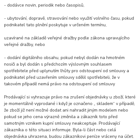
- dodávce novin, periodik nebo časopisů,
- ubytování, dopravě, stravování nebo využití volného času, pokud
podnikatel tato plnění poskytuje v určeném termínu,
uzavírané na základě veřejné dražby podle zákona upravujícího
veřejné dražby, nebo
- dodání digitálního obsahu, pokud nebyl dodán na hmotném
nosiči a byl dodán s předchozím výslovným souhlasem
spotřebitele před uplynutím lhůty pro odstoupení od smlouvy a
podnikatel před uzavřením smlouvy sdělil spotřebiteli, že v
takovém případě nemá právo na odstoupení od smlouvy
Prodávající si vyhrazuje právo na zrušení objednávky u zboží, které
je momentálně vyprodané i když je označeno „ skladem“ v případě,
že zboží již není možné dodat ani nahradit jiným modelem nebo
pokud se jeho cena výrazně změnila a zákazník toto před
samotným vznikem kupní smlouvy neakceptuje. Prodávající
zákazníka o této situaci informuje. Byla-li část nebo celá
objednávka uhrazena, budou zákazníkovi peníze vráceny na účet.