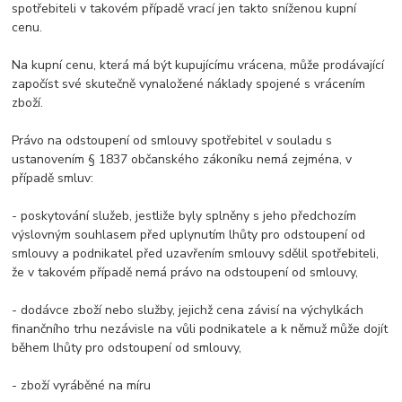
spotřebiteli v takovém případě vrací jen takto sníženou kupní
cenu.
Na kupní cenu, která má být kupujícímu vrácena, může prodávající
započíst své skutečně vynaložené náklady spojené s vrácením
zboží.
Právo na odstoupení od smlouvy spotřebitel v souladu s
ustanovením § 1837 občanského zákoníku nemá zejména, v
případě smluv:
- poskytování služeb, jestliže byly splněny s jeho předchozím
výslovným souhlasem před uplynutím lhůty pro odstoupení od
smlouvy a podnikatel před uzavřením smlouvy sdělil spotřebiteli,
že v takovém případě nemá právo na odstoupení od smlouvy,
- dodávce zboží nebo služby, jejichž cena závisí na výchylkách
finančního trhu nezávisle na vůli podnikatele a k němuž může dojít
během lhůty pro odstoupení od smlouvy,
- zboží vyráběné na míru