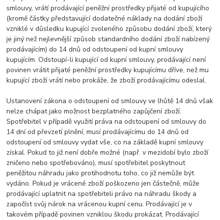
smlouvy, vrátí prodávající peněžní prostředky přijaté od kupujícího
(kromě částky představující dodatečné náklady na dodání zboží
vzniklé v důsledku kupující zvoleného způsobu dodání zboží, který
je jiný než nejlevnější způsob standardního dodání zboží nabízený
prodávajícím) do 14 dnů od odstoupení od kupní smlouvy
kupujícím. Odstoupí-li kupující od kupní smlouvy, prodávající není
povinen vrátit přijaté peněžní prostředky kupujícímu dříve, než mu
kupující zboží vrátí nebo prokáže, že zboží prodávajícímu odeslal.
Ustanovení zákona o odstoupení od smlouvy ve lhůtě 14 dnů však
nelze chápat jako možnost bezplatného zapůjčení zboží.
Spotřebitel v případě využití práva na odstoupení od smlouvy do
14 dní od převzetí plnění, musí prodávajícímu do 14 dnů od
odstoupení od smlouvy vydat vše, co na základě kupní smlouvy
získal. Pokud to již není dobře možné (např. v mezidobí bylo zboží
zničeno nebo spotřebováno), musí spotřebitel poskytnout
peněžitou náhradu jako protihodnotu toho, co již nemůže být
vydáno. Pokud je vrácené zboží poškozeno jen částečně, může
prodávající uplatnit na spotřebiteli právo na náhradu škody a
započíst svůj nárok na vrácenou kupní cenu. Prodávající je v
takovém případě povinen vzniklou škodu prokázat. Prodávající