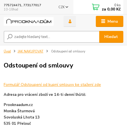
0
ks
775724471, 773177017
CZK
za
0,00 Kč
10-18hod
Menu
Hledat
Úvod
JAK NAKUPOVAT
Odstoupení od smlouvy
Odstoupení od smlouvy
Formulář Odstoupení od kupní smlouvy ke stažení zde
Adresa pro vrácení zboží ve 14-ti denní lhůtě:
Prooknaadum.cz
Monika Šturmová
Sovoluská Lhota 13
535 01 Přelouč