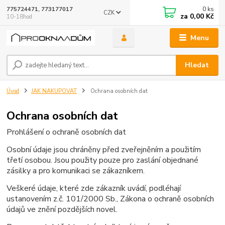
0
ks
775724471, 773177017
CZK
za
0,00 Kč
10-18hod
Menu
Hledat
Úvod
JAK NAKUPOVAT
Ochrana osobních dat
Ochrana osobních dat
Prohlášení o ochraně osobních dat
Osobní údaje jsou chráněny před zveřejněním a použitím
třetí osobou. Jsou použity pouze pro zaslání objednané
zásilky a pro komunikaci se zákazníkem.
Veškeré údaje, které zde zákazník uvádí, podléhají
ustanovením z.č. 101/2000 Sb., Zákona o ochraně osobních
údajů ve znění pozdějších novel.