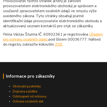
Provozovatel těchto stránek (který je zároveň
provozovatelem elektronického obchodu) je správcem a
současně zpracovatelem osobních údajů ve smyslu výše
uvedeného zákona. Tyto stránky obsahují platné
identifikační údaje provozovatele elektronického obchodu a
aktualizovaný seznam kontaktů pro styk se zákazníky.
Firma Václav Šturma IČ: 60902361 je registrována
Úřadem
pro ochranu osobních údajů
pod číslem 00036777. Náhled
do registru zobrazíte kliknutím
ZDE
.
Informace pro zákazníky
Obchodní podmínky
Doprava a platba
Odstoupení od smlouvy
Ochrana osobních dat