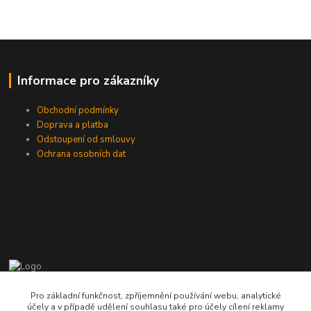
Informace pro zákazníky
Obchodní podmínky
Doprava a platba
Odstoupení od smlouvy
Ochrana osobních dat
775724471, 773177017
Pro základní funkčnost, zpříjemnění používání webu, analytické
účely a v případě udělení souhlasu také pro účely cílení reklamy
10-18hod