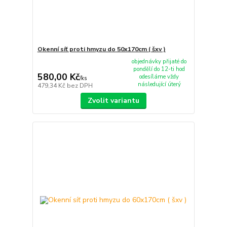
Okenní síť proti hmyzu do 50x170cm ( šxv )
objednávky přijaté do
pondělí do 12-ti hod
580,00 Kč
odesíláme vždy
/
ks
následující úterý
479,34 Kč
bez DPH
Zvolit variantu