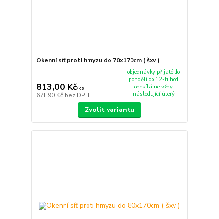
Okenní síť proti hmyzu do 70x170cm ( šxv )
objednávky přijaté do
pondělí do 12-ti hod
813,00 Kč
odesíláme vždy
/
ks
následující úterý
671,90 Kč
bez DPH
Zvolit variantu