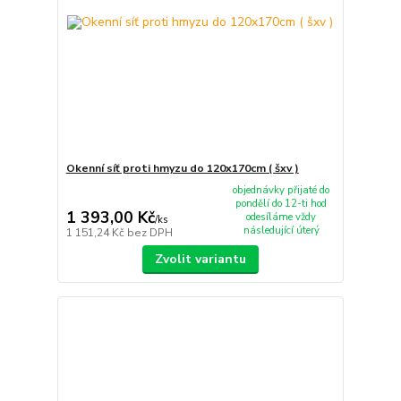
Okenní síť proti hmyzu do 120x170cm ( šxv )
objednávky přijaté do
pondělí do 12-ti hod
1 393,00 Kč
odesíláme vždy
/
ks
následující úterý
1 151,24 Kč
bez DPH
Zvolit variantu