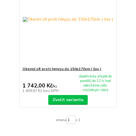
Okenní síť proti hmyzu do 150x170cm ( šxv )
objednávky přijaté do
pondělí do 12-ti hod
1 742,00 Kč
odesíláme vždy
/
ks
následující úterý
1 439,67 Kč
bez DPH
Zvolit variantu
strana
z 1