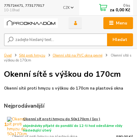
0
ks
775724471, 773177017
CZK
za
0,00 Kč
10-18hod
Menu
Hledat
Úvod
Sítě proti hmyzu
Okenní sítě na PVC okna pevné
Okenní sítě s
výškou do 170cm
Okenní sítě s výškou do 170cm
Okenní sítě proti hmyzu s výškou do 170cm na plastová okna
Nejprodávanější
Okenní síť proti hmyzu do 50x170cm ( šxv )
1.
objednávky přijaté do pondělí do 12-ti hod odesíláme vždy
následující úterý
Okenní síť proti hmyzu na plastová okna
580,00 Kč