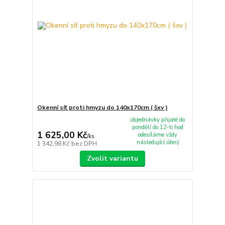
Okenní síť proti hmyzu do 140x170cm ( šxv )
objednávky přijaté do
pondělí do 12-ti hod
1 625,00 Kč
odesíláme vždy
/
ks
následující úterý
1 342,98 Kč
bez DPH
Zvolit variantu