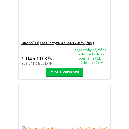
Okenní síť proti hmyzu do 90x170cm ( šxv )
objednávky přijaté do
pondělí do 12-ti hod
1 045,00 Kč
odesíláme vždy
/
ks
následující úterý
863,64 Kč
bez DPH
Zvolit variantu