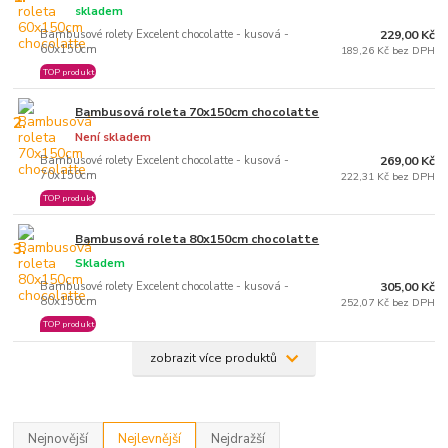
skladem
Bambusové rolety Excelent chocolatte - kusová -
229,00 Kč
60x150cm
189,26 Kč bez DPH
TOP produkt
Bambusová roleta 70x150cm chocolatte
2.
Není skladem
Bambusové rolety Excelent chocolatte - kusová -
269,00 Kč
70x150cm
222,31 Kč bez DPH
TOP produkt
Bambusová roleta 80x150cm chocolatte
3.
Skladem
Bambusové rolety Excelent chocolatte - kusová -
305,00 Kč
80x150cm
252,07 Kč bez DPH
TOP produkt
zobrazit více produktů
Nejnovější
Nejlevnější
Nejdražší