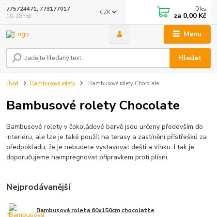
0
ks
775724471, 773177017
CZK
za
0,00 Kč
10-18hod
Menu
Hledat
Úvod
Bambusové rolety
Bambusové rolety Chocolate
Bambusové rolety Chocolate
Bambusové rolety v čokoládové barvě jsou určeny především do
interiéru, ale lze je také použít na terasy a zastínění přístřešků za
předpokladu, že je nebudete vystavovat dešti a vlhku. I tak je
doporučujeme naimpregnovat přípravkem proti plísni.
Nejprodávanější
Bambusová roleta 60x150cm chocolatte
1.