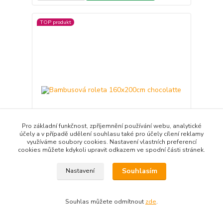
TOP produkt
Pro základní funkčnost, zpříjemnění používání webu, analytické
účely a v případě udělení souhlasu také pro účely cílení reklamy
využíváme soubory cookies. Nastavení vlastních preferencí
cookies můžete kdykoli upravit odkazem ve spodní části stránek.
Souhlasím
Nastavení
Bambusová roleta 160x200cm chocolatte
839,00 Kč
/
ks
Není skladem
693,39 Kč
bez DPH
Souhlas můžete odmítnout
zde
.
Přidat do košíku