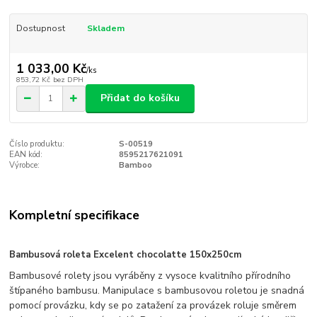
Dostupnost
Skladem
1 033,00 Kč
/
ks
853,72 Kč
bez DPH
Přidat do košíku
Číslo produktu:
S-00519
EAN kód:
8595217621091
Výrobce:
Bamboo
Kompletní specifikace
Bambusová roleta Excelent chocolatte 150x250cm
Bambusové rolety jsou vyráběny z vysoce kvalitního přírodního
štípaného bambusu. Manipulace s bambusovou roletou je snadná
pomocí provázku, kdy se po zatažení za provázek roluje směrem