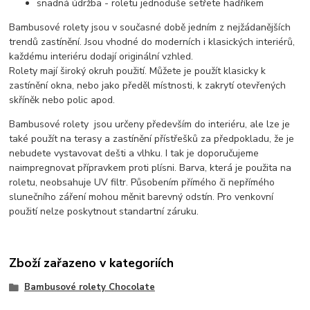
snadná údržba - roletu jednoduše setřete hadříkem
Bambusové rolety jsou v současné době jedním z nejžádanějších
trendů zastínění. Jsou vhodné do moderních i klasických interiérů,
každému interiéru dodají originální vzhled.
Rolety mají široký okruh použití. Můžete je použít klasicky k
zastínění okna, nebo jako předěl místnosti, k zakrytí otevřených
skříněk nebo polic apod.
Bambusové rolety jsou určeny především do interiéru, ale lze je
také použít na terasy a zastínění přístřešků za předpokladu, že je
nebudete vystavovat dešti a vlhku. I tak je doporučujeme
naimpregnovat přípravkem proti plísni. Barva, která je použita na
roletu, neobsahuje UV filtr. Působením přímého či nepřímého
slunečního záření mohou měnit barevný odstín. Pro venkovní
použití nelze poskytnout standartní záruku.
Zboží zařazeno v kategoriích
Bambusové rolety Chocolate