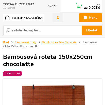
0
ks
775724471, 773177017
CZK
za
0,00 Kč
10-18hod
Menu
Hledat
Úvod
Bambusové rolety
Bambusové rolety Chocolate
Bambusová
roleta 150x250cm chocolatte
Bambusová roleta 150x250cm
chocolatte
TOP produkt