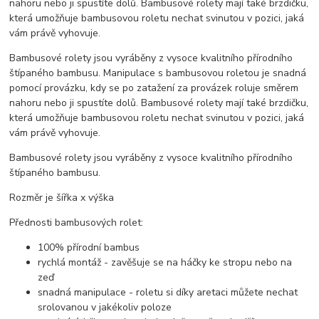
nahoru nebo ji spustíte dolů. Bambusové rolety mají také brzdičku,
která umožňuje bambusovou roletu nechat svinutou v pozici, jaká
vám právě vyhovuje.
Bambusové rolety jsou vyráběny z vysoce kvalitního přírodního
štípaného bambusu. Manipulace s bambusovou roletou je snadná
pomocí provázku, kdy se po zatažení za provázek roluje směrem
nahoru nebo ji spustíte dolů. Bambusové rolety mají také brzdičku,
která umožňuje bambusovou roletu nechat svinutou v pozici, jaká
vám právě vyhovuje.
Bambusové rolety jsou vyráběny z vysoce kvalitního přírodního
štípaného bambusu.
Rozměr je šířka x výška
Přednosti bambusových rolet:
100% přírodní bambus
rychlá montáž - zavěšuje se na háčky ke stropu nebo na
zeď
snadná manipulace - roletu si díky aretaci můžete nechat
srolovanou v jakékoliv poloze