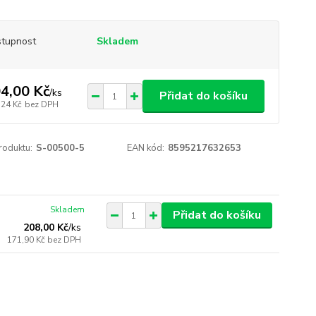
tupnost
Skladem
4,00 Kč
/
ks
Přidat do košíku
,24 Kč
bez DPH
roduktu:
S-00500-5
EAN kód:
8595217632653
Skladem
Přidat do košíku
208,00 Kč
/
ks
171,90 Kč
bez DPH