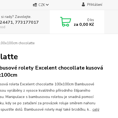
Přihlášení
CZK
 si rady? Zavolejte.
0
ks
24471, 773177017
za
0,00 Kč
hod
100x100cm chocolatte
latte
usové rolety Excelent chocollate kusová
x100cm
ová roleta Excelent chocolatte 100x100cm Bambusové
 jsou vyráběny z vysoce kvalitního přírodního štípaného
u. Manipulace s bambusovou roletou je snadná pomocí
ku, kdy se po zatažení za provázek roluje směrem nahoru
 spustíte dolů. Bambusové rolety mají také brzdičku, k...
celý