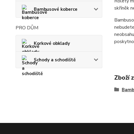
Rolety ma
skříněk n
Bambusové koberce
Bambusové
nebudete 
PRO DŮM
neobsahuj
poskytnou
Korkové obklady
Schody a schodiště
Zboží 
Bamb