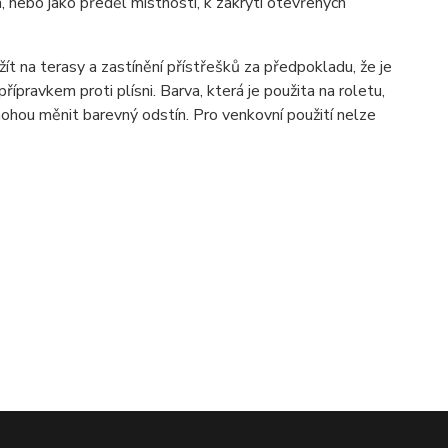
a, nebo jako předěl místnosti, k zakrytí otevřených
ít na terasy a zastínění přístřešků za předpokladu, že je
pravkem proti plísni. Barva, která je použita na roletu,
ohou měnit barevný odstín. Pro venkovní použití nelze