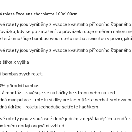
 roleta Excelent chocolatte 100x100cm
 rolety jsou vyráběny z vysoce kvalitního přírodního štípanéh
ovázku, kdy se po zatažení za provázek roluje směrem nahoru ne
 která umožňuje bambusovou roletu nechat svinutou v pozici, jak
 rolety jsou vyráběny z vysoce kvalitního přírodního štípanéh
 šířka x výška
i bambusových rolet:
% přírodní bambus
hlá montáž - zavěšuje se na háčky ke stropu nebo na zeď
dná manipulace - roletu si díky aretaci můžete nechat srolovanou
dná údržba - roletu jednoduše setřete hadříkem
 rolety jsou v současné době jedním z nejžádanějších trendů zast
nteriéru dodají originální vzhled.