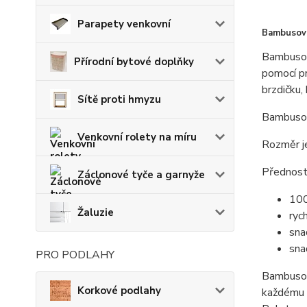
Parapety venkovní
Bambusová
Bambusové
Přírodní bytové doplňky
pomocí pr
brzdičku,
Sítě proti hmyzu
Bambusové
Venkovní rolety na míru
Rozměr je
Přednost
Záclonové tyče a garnyže
100
Žaluzie
ryc
sna
sna
PRO PODLAHY
Bambusové
Korkové podlahy
každému i