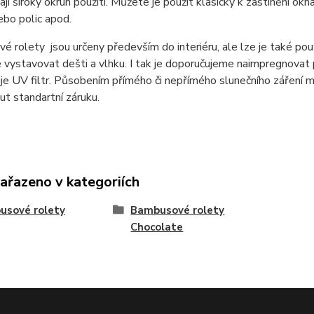
jí široký okruh použití. Můžete je použít klasicky k zastínění okn
ebo polic apod.
 rolety jsou určeny především do interiéru, ale lze je také použ
vystavovat dešti a vlhku. I tak je doporučujeme naimpregnovat pří
e UV filtr. Působením přímého či nepřímého slunečního záření m
t standartní záruku.
zařazeno v kategoriích
usové rolety
Bambusové rolety
Chocolate