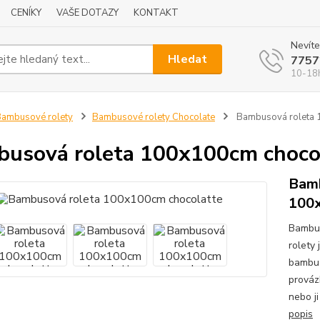
CENÍKY
VAŠE DOTAZY
KONTAKT
Nevíte
Hledat
7757
10-18
ambusové rolety
Bambusové rolety Chocolate
Bambusová roleta 
usová roleta 100x100cm choco
Bamb
100
Bambus
rolety
bambus
prováz
nebo ji
popis