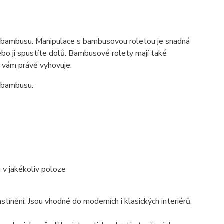
o bambusu. Manipulace s bambusovou roletou je snadná
bo ji spustíte dolů. Bambusové rolety mají také
á vám právě vyhovuje.
o bambusu.
 v jakékoliv poloze
ínění. Jsou vhodné do moderních i klasických interiérů,