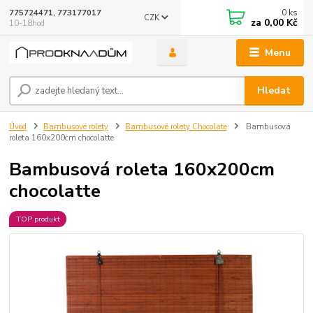
0
ks
775724471, 773177017
CZK
za
0,00 Kč
10-18hod
Menu
Hledat
Úvod
Bambusové rolety
Bambusové rolety Chocolate
Bambusová
roleta 160x200cm chocolatte
Bambusová roleta 160x200cm
chocolatte
TOP produkt