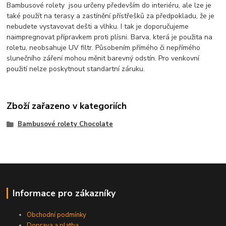
Bambusové rolety jsou určeny především do interiéru, ale lze je
také použít na terasy a zastínění přístřešků za předpokladu, že je
nebudete vystavovat dešti a vlhku. I tak je doporučujeme
naimpregnovat přípravkem proti plísni. Barva, která je použita na
roletu, neobsahuje UV filtr. Působením přímého či nepřímého
slunečního záření mohou měnit barevný odstín. Pro venkovní
použití nelze poskytnout standartní záruku.
Zboží zařazeno v kategoriích
Bambusové rolety Chocolate
Informace pro zákazníky
Obchodní podmínky
Doprava a platba