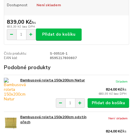
Dostupnost
Není skladem
839,00 Kč
/
ks
693,39 Kč
bez DPH
Přidat do košíku
Číslo produktu:
S-00516-1
EAN kód:
8595217600607
Podobné produkty
Bambusová roleta 150x200cm Natur
Skladem
824,00 Kč
/
ks
680,99 Kč
bez DPH
Přidat do košíku
Bambusová roleta 150x200cm odstín
Není skladem
ořech
824,00 Kč
/
ks