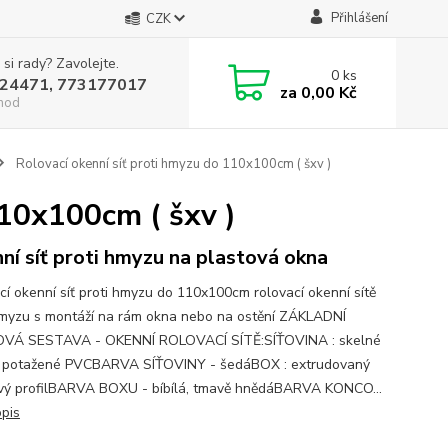
Přihlášení
CZK
 si rady? Zavolejte.
0
ks
24471, 773177017
za
0,00 Kč
hod
Rolovací okenní síť proti hmyzu do 110x100cm ( šxv )
110x100cm ( šxv )
ní síť proti hmyzu na plastová okna
cí okenní síť proti hmyzu do 110x100cm rolovací okenní sítě
hmyzu s montáží na rám okna nebo na ostění ZÁKLADNÍ
OVÁ SESTAVA - OKENNÍ ROLOVACÍ SÍTĚ:SÍŤOVINA : skelné
 potažené PVCBARVA SÍŤOVINY - šedáBOX : extrudovaný
ový profilBARVA BOXU - bíbílá, tmavě hnědáBARVA KONCO...
opis