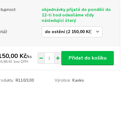
tupnost
objednávky přijaté do pondělí do
12-ti hod odesíláme vždy
následující úterý
táž
150,00 Kč
/
ks
Přidat do košíku
76,86 Kč
bez DPH
roduktu:
R110/100
Výrobce:
Kasko