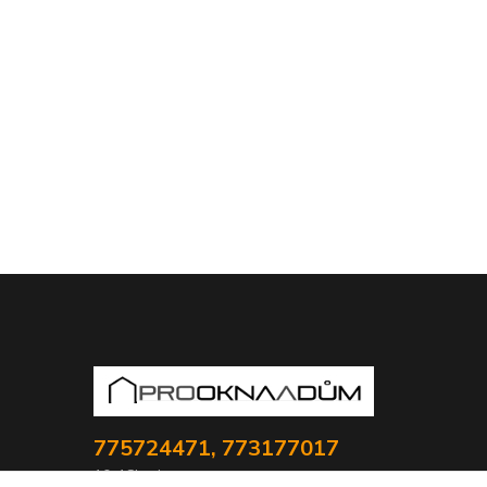
775724471, 773177017
10-18hod