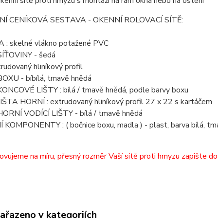
okenní sítě proti hmyzu s montáží na rám okna nebo na ostění
Í CENÍKOVÁ SESTAVA - OKENNÍ ROLOVACÍ SÍTĚ:
 : skelné vlákno potažené PVC
ÍŤOVINY - šedá
rudovaný hliníkový profil
XU - bíbílá, tmavě hnědá
NCOVÉ LIŠTY : bílá / tmavě hnědá, podle barvy boxu
IŠTA HORNÍ : extrudovaný hliníkový profil 27 x 22 s kartáčem
RNÍ VODÍCÍ LIŠTY - bílá / tmavě hnědá
KOMPONENTY : ( bočnice boxu, madla ) - plast, barva bílá, tm
ovujeme na míru, přesný rozměr Vaší sítě proti hmyzu zapište d
zařazeno v kategoriích