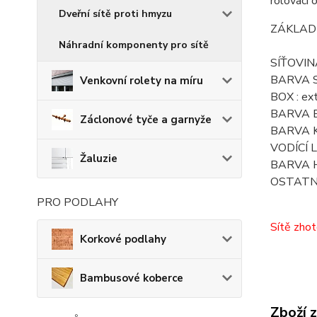
rolovací 
Dveřní sítě proti hmyzu
ZÁKLADN
Náhradní komponenty pro sítě
SÍŤOVINA
BARVA S
Venkovní rolety na míru
BOX : ext
BARVA BO
Záclonové tyče a garnyže
BARVA KO
VODÍCÍ L
Žaluzie
BARVA HO
OSTATNÍ 
PRO PODLAHY
Sítě zhot
Korkové podlahy
Bambusové koberce
Zboží 