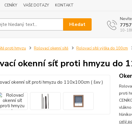
CENÍKY
VAŠE DOTAZY
KONTAKT
Nevíte
Hledat
7757
10-18
ítě proti hmyzu
Rolovací okenní sítě
Rolovací sítě výška do 100cm
vací okenní síť proti hmyzu do 
Oken
Rolova
proti 
CENÍK
vlákno
hliník
celý p