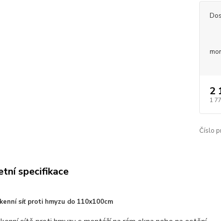
Dos
mon
2 
1 7
Číslo p
tní specifikace
okenní síť proti hmyzu do 110x100cm