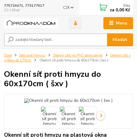
0
ks
775724471, 773177017
CZK
za
0,00 Kč
10-18hod
Menu
Hledat
Úvod
Sítě proti hmyzu
Okenní sítě na PVC okna pevné
Okenní sítě s
výškou do 170cm
Okenní síť proti hmyzu do 60x170cm ( šxv )
Okenní síť proti hmyzu do
60x170cm ( šxv )
Okenní síť proti hmyzu na plastová okna