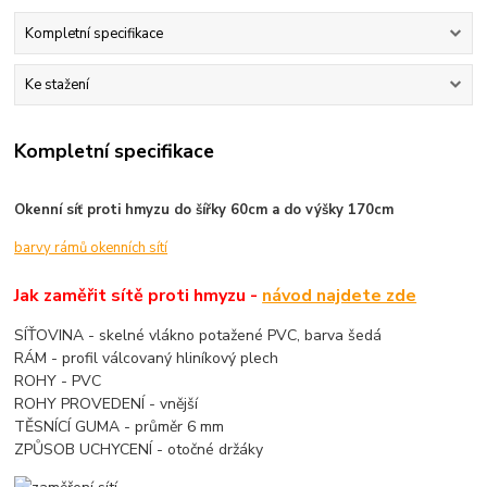
Kompletní specifikace
Ke stažení
Kompletní specifikace
Okenní síť proti hmyzu do šířky 60cm a do výšky 170cm
barvy rámů okenních sítí
Jak zaměřit sítě proti hmyzu -
návod najdete zde
SÍŤOVINA - skelné vlákno potažené PVC, barva šedá
RÁM - profil válcovaný hliníkový plech
ROHY - PVC
ROHY PROVEDENÍ - vnější
TĚSNÍCÍ GUMA - průměr 6 mm
ZPŮSOB UCHYCENÍ - otočné držáky