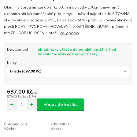
Okenní síť proti hmyzu do šířky 60cm a do výšky 170cm barvy rámů
okenních sítí Jak zaměřit sítě proti hmyzu - návod najdete zde SÍŤOVINA -
skelné vlákno potažené PVC, barva šedáRÁM - profil válcovaný hliníkový
plech ROHY - PVC ROHY PROVEDENÍ - vnějšíTĚSNÍCÍ GUMA - průměr 6
mmZPŮSOB UCHYCENÍ - otoč...
celý popis
Dostupnost
objednávky přijaté do pondělí do 12-ti hod
odesíláme vždy následující úterý
barvy
697,00 Kč
/
ks
576,03 Kč
bez DPH
Přidat do košíku
Číslo produktu:
IOV060/170
Výrobce:
Kasko