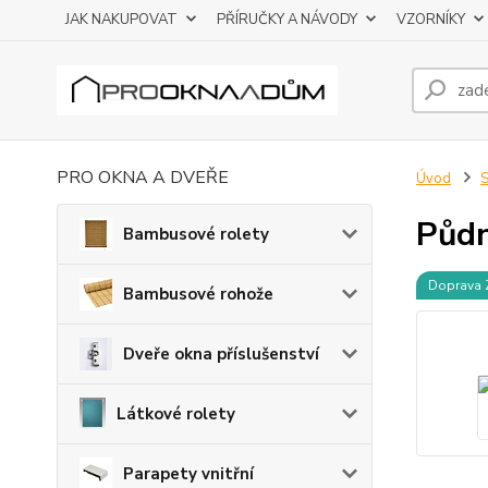
JAK NAKUPOVAT
PŘÍRUČKY A NÁVODY
VZORNÍKY
PRO OKNA A DVEŘE
Úvod
S
Půdn
Bambusové rolety
Doprava
Bambusové rohože
Dveře okna příslušenství
Látkové rolety
Parapety vnitřní