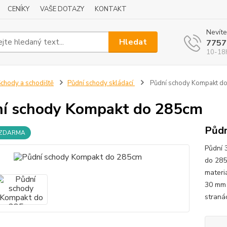
CENÍKY
VAŠE DOTAZY
KONTAKT
Nevíte
Hledat
7757
10-18
chody a schodiště
Půdní schody skládací
Půdní schody Kompakt d
í schody Kompakt do 285cm
Půdn
 ZDARMA
Půdní 
do 285
materi
30 mm 
straná