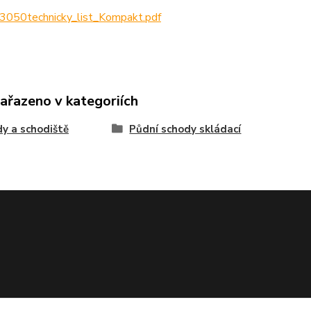
3050technicky_list_Kompakt.pdf
zařazeno v kategoriích
y a schodiště
Půdní schody skládací