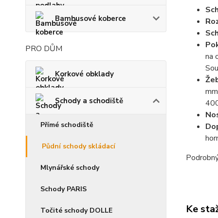
Sch
Bambusové koberce
Ro
Sch
Pok
PRO DŮM
na 
Sou
Korkové obklady
Žeb
mm,
Schody a schodiště
400
No
Přímé schodiště
Dop
hor
Půdní schody skládací
Podrobný 
Mlynářské schody
Schody PARIS
Ke sta
Točité schody DOLLE