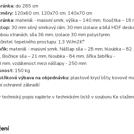
ránka:
do 285 cm
změry:
120x60 cm, 120x70 cm, 140x70 cm
ránka:
materiál - masivní smrk, výška – 140 mm, tlouštka – 18
lop:
30 mm silný smrkový rám, 30 mm izolace a bílá HDF desk
obou stranách, síla 36 mm, izolace 30 mm polystyren.
činitel tepelného prostupu: 1,3 W/m
2
K°
řík:
materiál - masivní smrk, Nášlap síla – 28 mm, hloubka – 82
 Bočnice síla – 21 mm, hloubka - 84 mm, šířka žebříku -
 mm, vzdálenost mezi nášlapy - 250 mm
snost:
150 kg
lňková výbava na objednávku:
plastové krycí lišty, kovové m
ní ochranné zábradlí
technický popis najdete v technickém listě v souboru Ke stažení
žení