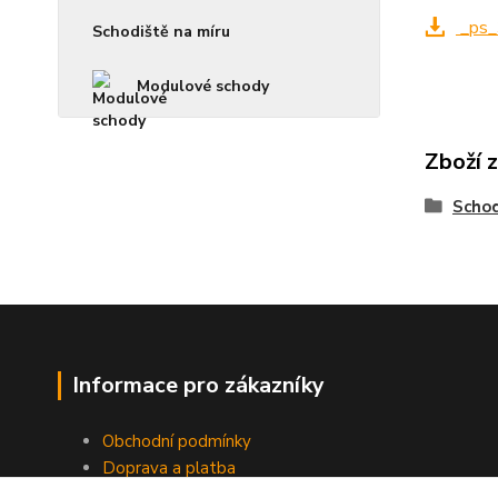
_ps_
Schodiště na míru
Modulové schody
Zboží 
Schod
Informace pro zákazníky
Obchodní podmínky
Doprava a platba
Odstoupení od smlouvy