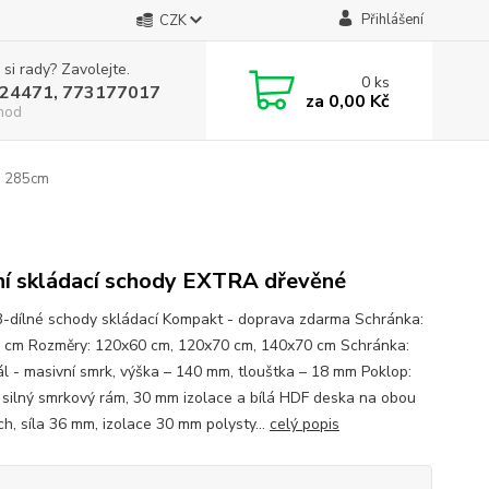
Přihlášení
CZK
 si rady? Zavolejte.
0
ks
24471, 773177017
za
0,00 Kč
hod
o 285cm
í skládací schody EXTRA dřevěné
3-dílné schody skládací Kompakt - doprava zdarma Schránka:
 cm Rozměry: 120x60 cm, 120x70 cm, 140x70 cm Schránka:
ál - masivní smrk, výška – 140 mm, tlouštka – 18 mm Poklop:
silný smrkový rám, 30 mm izolace a bílá HDF deska na obou
ch, síla 36 mm, izolace 30 mm polysty...
celý popis