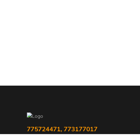
775724471, 773177017
10-18hod