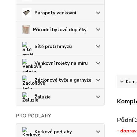
Parapety venkovní
Přírodní bytové doplňky
Sítě proti hmyzu
Venkovní rolety na míru
Záclonové tyče a garnyže
Kompl
Žaluzie
Komple
PRO PODLAHY
Půdní 
- dopra
Korkové podlahy