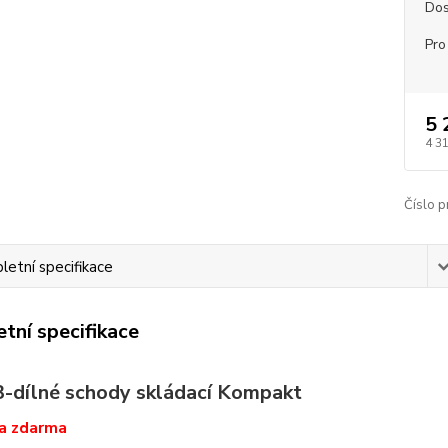
Dos
Pro
5 
4 3
Číslo p
etní specifikace
tní specifikace
3-dílné schody skládací Kompakt
va zdarma