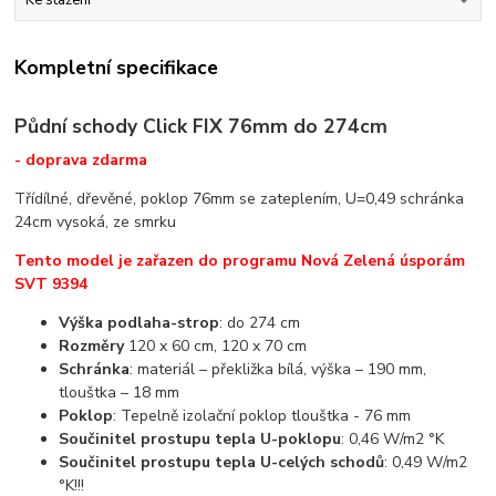
Ke stažení
Kompletní specifikace
Půdní schody Click FIX 76mm do 274cm
- doprava zdarma
Třídílné, dřevěné, poklop 76mm se zateplením, U=0,49 schránka
24cm vysoká, ze smrku
Tento model je zařazen do programu Nová Zelená úsporám
SVT 9394
Výška podlaha-strop
: do 274 cm
Rozměry
120 x 60 cm, 120 x 70 cm
Schránka
: materiál – překližka bílá, výška – 190 mm,
tlouštka – 18 mm
Poklop
: Tepelně izolační poklop tlouštka - 76 mm
Součinitel prostupu tepla U-poklopu
: 0,46 W/m2 °K
Součinitel prostupu tepla U-celých schodů
: 0,49 W/m2
°K!!!