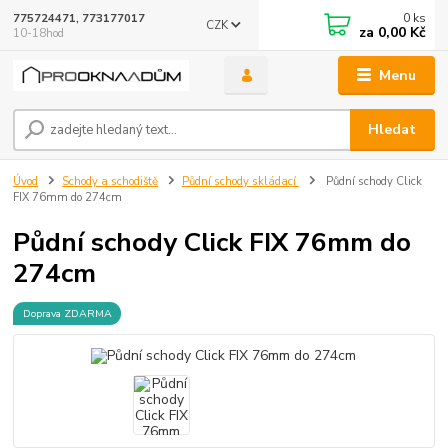
0
ks
775724471, 773177017
CZK
za
0,00 Kč
10-18hod
Menu
Hledat
Úvod
Schody a schodiště
Půdní schody skládací
Půdní schody Click
FIX 76mm do 274cm
Půdní schody Click FIX 76mm do
274cm
Doprava ZDARMA