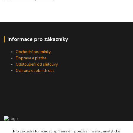
Informace pro zákazníky
Obchodní podmínky
Doprava a platba
Odstoupení od smlouvy
Ochrana osobních dat
775724471, 773177017
Pro základní funkčnost, zpříjemnění používání webu, analytické