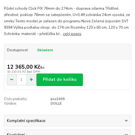
Půdní schody Click FIX 76mm do 274cm - doprava zdarma Třídílné,
dřevěné, poklop 76mm se zateplením, U=0,49 schránka 24cm vysoká, ze
smrku Tento model je zařazen do programu Nová Zelená úsporám SVT
9394 Výška podlaha-strop: do 274 cm Rozměry 120 x 60 cm, 120 x 70 cm
Schránka: materiál – překližka bí...
celý popis
Dostupnost
Skladem
12 365,00 Kč
/
ks
10 219,01 Kč
bez DPH
Přidat do košíku
Číslo produktu:
pss1009
Výrobce:
DOLLE
Kompletní specifikace