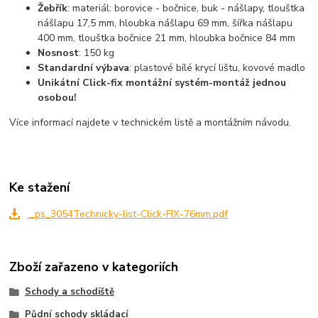
Žebřík
: materiál: borovice - bočnice, buk - nášlapy, tlouštka
nášlapu 17,5 mm, hloubka nášlapu 69 mm, šířka nášlapu
400 mm, tlouštka bočnice 21 mm, hloubka bočnice 84 mm
Nosnost
: 150 kg
Standardní výbava
: plastové bílé krycí lištu, kovové madlo
Unikátní Click-fix montážní systém-montáž jednou
osobou!
Více informací najdete v technickém listě a montážním návodu.
Ke stažení
_ps_3054Technicky-list-Click-FIX-76mm.pdf
Zboží zařazeno v kategoriích
Schody a schodiště
Půdní schody skládací