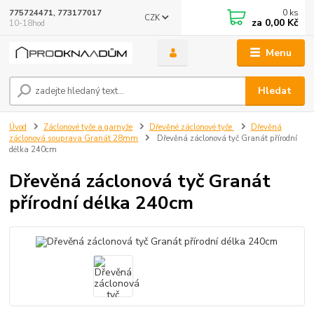
0
ks
775724471, 773177017
CZK
za
0,00 Kč
10-18hod
Menu
Hledat
Úvod
Záclonové tyče a garnyže
Dřevěné záclonové tyče
Dřevěná
záclonová souprava Granát 28mm
Dřevěná záclonová tyč Granát přírodní
délka 240cm
Dřevěná záclonová tyč Granát
přírodní délka 240cm