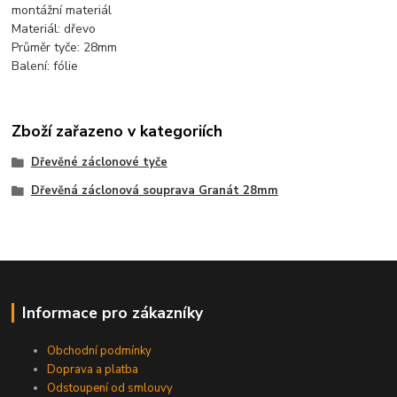
montážní materiál
Materiál: dřevo
Průměr tyče: 28mm
Balení: fólie
Zboží zařazeno v kategoriích
Dřevěné záclonové tyče
Dřevěná záclonová souprava Granát 28mm
Informace pro zákazníky
Obchodní podmínky
Doprava a platba
Odstoupení od smlouvy