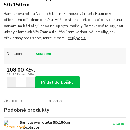
50x150cm
Bambusová roleta Natur 50x150cm Bambusová roleta Natur je v
příjemném přírodním odstínu. Můžete si ji namořit do jakékoliv odstínu
barvami na bázi olejů nebo nelepivými mořidly. Bambusové rolety jsou
utkány z lamelek šíře 7mm a tloušťky 1mm. Jednotlivé lamelky jsou
překládány přes sebe, takže je bam...
celý popis
Dostupnost
Skladem
208,00 Kč
/
ks
171,90 Kč
bez DPH
Přidat do košíku
Číslo produktu:
N-00101
Podobné produkty
Bambusová roleta 50x150cm
Skladem
chocolatte