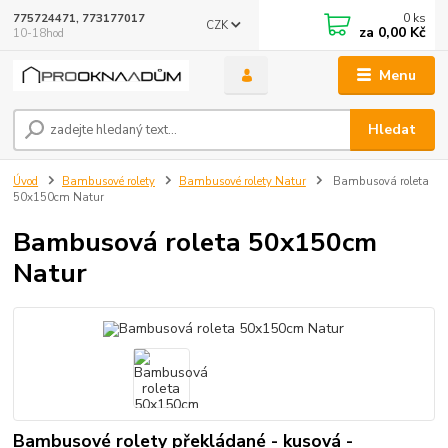
0
ks
775724471, 773177017
CZK
za
0,00 Kč
10-18hod
Menu
Hledat
Úvod
Bambusové rolety
Bambusové rolety Natur
Bambusová roleta
50x150cm Natur
Bambusová roleta 50x150cm
Natur
Bambusové rolety překládané - kusová -