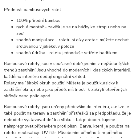
Přednosti bambusových rolet:
100% přírodní bambus
rychlá montáž - zavěšuje se na háčky ke stropu nebo na
zeď
snadná manipulace - roletu si díky aretaci můžete nechat
srolovanou v jakékoliv poloze
snadná údržba - roletu jednoduše setřete hadříkem
Bambusové rolety jsou v současné době jedním z nejžádanějších
trendů zastínění. Jsou vhodné do moderních i klasických interiérů,
každému interiéru dodají originální vzhled.
Rolety mají široký okruh použití. Můžete je použít klasicky k
zastínění okna, nebo jako předěl místnosti, k zakrytí otevřených
skříněk nebo polic apod.
Bambusové rolety jsou určeny především do interiéru, ale lze je
také použít na terasy a zastínění přístřešků za předpokladu, že je
nebudete vystavovat dešti a vlhku. I tak je doporučujeme
naimpregnovat přípravkem proti plísni. Barva, která je použita na
roletu, neobsahuje UV filtr. Působením přímého či nepřímého