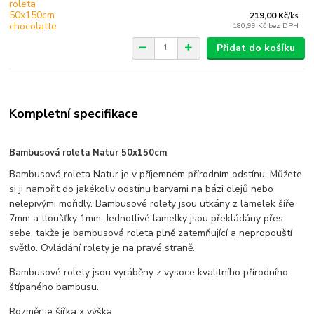
219,00 Kč
/
ks
180,99 Kč
bez DPH
Přidat do košíku
Kompletní specifikace
Bambusová roleta Natur 50x150cm
Bambusová roleta Natur je v příjemném přírodním odstínu. Můžete
si ji namořit do jakékoliv odstínu barvami na bázi olejů nebo
nelepivými mořidly. Bambusové rolety jsou utkány z lamelek šíře
7mm a tloušťky 1mm. Jednotlivé lamelky jsou překládány přes
sebe, takže je bambusová roleta plně zatemňující a nepropouští
světlo. Ovládání rolety je na pravé straně.
Bambusové rolety jsou vyráběny z vysoce kvalitního přírodního
štípaného bambusu.
Rozměr je šířka x výška