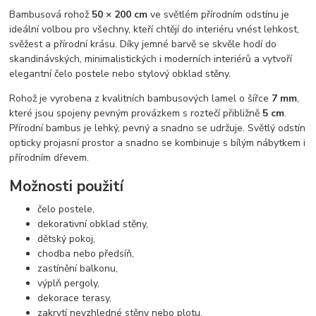
Bambusová rohož
50 × 200 cm
ve světlém přírodním odstínu je
ideální volbou pro všechny, kteří chtějí do interiéru vnést lehkost,
svěžest a přírodní krásu. Díky jemné barvě se skvěle hodí do
skandinávských, minimalistických i moderních interiérů a vytvoří
elegantní čelo postele nebo stylový obklad stěny.
Rohož je vyrobena z kvalitních bambusových lamel o šířce
7 mm
,
které jsou spojeny pevným provázkem s roztečí přibližně
5 cm
.
Přírodní bambus je lehký, pevný a snadno se udržuje. Světlý odstín
opticky projasní prostor a snadno se kombinuje s bílým nábytkem i
přírodním dřevem.
Možnosti použití
čelo postele,
dekorativní obklad stěny,
dětský pokoj,
chodba nebo předsíň,
zastínění balkonu,
výplň pergoly,
dekorace terasy,
zakrytí nevzhledné stěny nebo plotu.