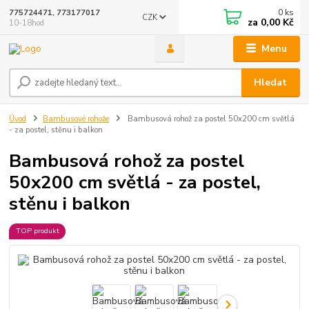
0
ks
775724471, 773177017
CZK
za
0,00 Kč
10-18hod
Menu
Hledat
Úvod
Bambusové rohože
Bambusová rohož za postel 50x200 cm světlá
- za postel, stěnu i balkon
Bambusová rohož za postel
50x200 cm světlá - za postel,
stěnu i balkon
TOP produkt