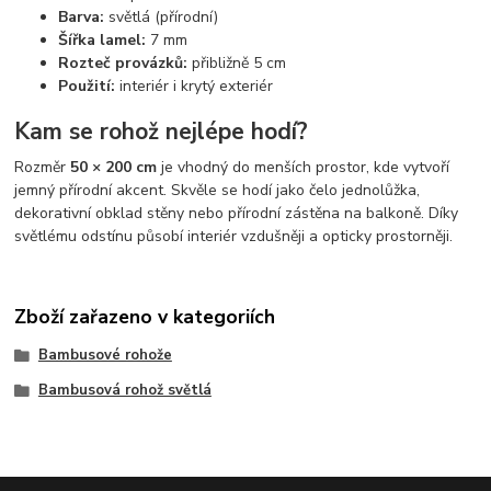
Barva:
světlá (přírodní)
Šířka lamel:
7 mm
Rozteč provázků:
přibližně 5 cm
Použití:
interiér i krytý exteriér
Kam se rohož nejlépe hodí?
Rozměr
50 × 200 cm
je vhodný do menších prostor, kde vytvoří
jemný přírodní akcent. Skvěle se hodí jako čelo jednolůžka,
dekorativní obklad stěny nebo přírodní zástěna na balkoně. Díky
světlému odstínu působí interiér vzdušněji a opticky prostorněji.
Zboží zařazeno v kategoriích
Bambusové rohože
Bambusová rohož světlá