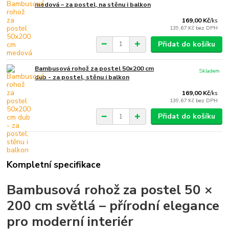
medová – za postel, na stěnu i balkon
169,00 Kč
/
ks
139,67 Kč
bez DPH
Přidat do košíku
Bambusová rohož za postel 50x200 cm
Skladem
dub - za postel, stěnu i balkon
169,00 Kč
/
ks
139,67 Kč
bez DPH
Přidat do košíku
Kompletní specifikace
Bambusová rohož za postel 50 ×
200 cm světlá – přírodní elegance
pro moderní interiér