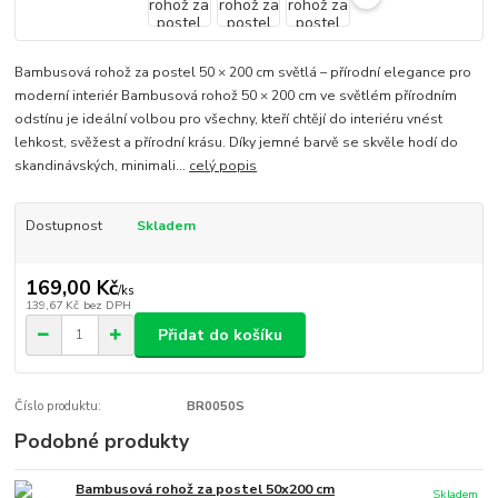
Bambusová rohož za postel 50 × 200 cm světlá – přírodní elegance pro
moderní interiér Bambusová rohož 50 × 200 cm ve světlém přírodním
odstínu je ideální volbou pro všechny, kteří chtějí do interiéru vnést
lehkost, svěžest a přírodní krásu. Díky jemné barvě se skvěle hodí do
skandinávských, minimali...
celý popis
Dostupnost
Skladem
169,00 Kč
/
ks
139,67 Kč
bez DPH
Přidat do košíku
Číslo produktu:
BR0050S
Podobné produkty
Bambusová rohož za postel 50x200 cm
Skladem