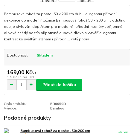
Bambusová rohož za postel 50 × 200 cm dub – elegantní přírodní
dekorace do moderní ložnice Bambusová rohož 50 × 200 cm v odstínu
dub je stylovým doplňkem pro moderní i přírodní interiéry. Její jemně
olivově hnědý odstín připomíná dubové dřevo a vytváří elegantní
kontrast ke světlým stěnám i přírodní...
celý popis
Dostupnost
Skladem
169,00 Kč
/
ks
139,67 Kč
bez DPH
Přidat do košíku
Číslo produktu:
BR0050D
Výrobce:
Bamboo
Podobné produkty
Bambusová rohož za postel 50x200 cm
Skladem