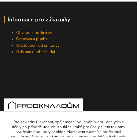
Informace pro zákazníky
Obchodní podmínky
Doprava a platba
Odstoupení od smlouvy
Ochrana osobních dat
775724471, 773177017
Pro základní funkčnost, zpříjemnění používání webu, analytické
10-18hod
účely a v případě udělení souhlasu také pro účely cílení reklamy
využíváme soubory cookies. Nastavení vlastních preferencí
cookies můžete kdykoli upravit odkazem ve spodní části stránek.