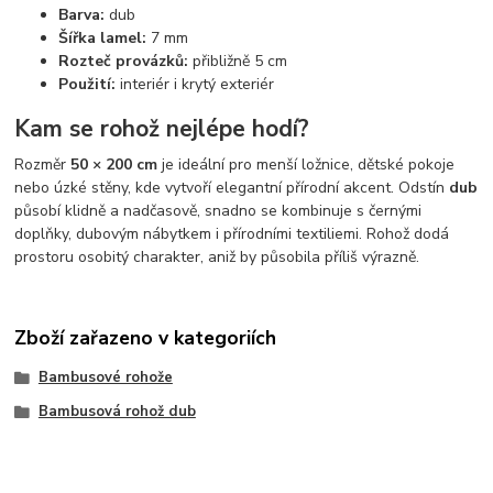
Barva:
dub
Šířka lamel:
7 mm
Rozteč provázků:
přibližně 5 cm
Použití:
interiér i krytý exteriér
Kam se rohož nejlépe hodí?
Rozměr
50 × 200 cm
je ideální pro menší ložnice, dětské pokoje
nebo úzké stěny, kde vytvoří elegantní přírodní akcent. Odstín
dub
působí klidně a nadčasově, snadno se kombinuje s černými
doplňky, dubovým nábytkem i přírodními textiliemi. Rohož dodá
prostoru osobitý charakter, aniž by působila příliš výrazně.
Zboží zařazeno v kategoriích
Bambusové rohože
Bambusová rohož dub