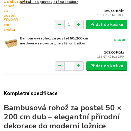
světlá - za postel, stěnu i balkon
169,00 Kč
/
ks
139,67 Kč
bez DPH
Přidat do košíku
Bambusová rohož za postel 50x200 cm
Skladem
medová – za postel, na stěnu i balkon
169,00 Kč
/
ks
139,67 Kč
bez DPH
Přidat do košíku
Kompletní specifikace
Bambusová rohož za postel 50 ×
200 cm dub – elegantní přírodní
dekorace do moderní ložnice