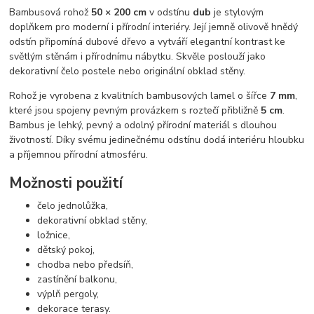
Bambusová rohož
50 × 200 cm
v odstínu
dub
je stylovým
doplňkem pro moderní i přírodní interiéry. Její jemně olivově hnědý
odstín připomíná dubové dřevo a vytváří elegantní kontrast ke
světlým stěnám i přírodnímu nábytku. Skvěle poslouží jako
dekorativní čelo postele nebo originální obklad stěny.
Rohož je vyrobena z kvalitních bambusových lamel o šířce
7 mm
,
které jsou spojeny pevným provázkem s roztečí přibližně
5 cm
.
Bambus je lehký, pevný a odolný přírodní materiál s dlouhou
životností. Díky svému jedinečnému odstínu dodá interiéru hloubku
a příjemnou přírodní atmosféru.
Možnosti použití
čelo jednolůžka,
dekorativní obklad stěny,
ložnice,
dětský pokoj,
chodba nebo předsíň,
zastínění balkonu,
výplň pergoly,
dekorace terasy.