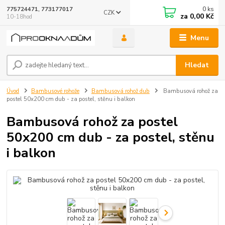
0
ks
775724471, 773177017
CZK
za
0,00 Kč
10-18hod
Menu
Hledat
Úvod
Bambusové rohože
Bambusová rohož dub
Bambusová rohož za
postel 50x200 cm dub - za postel, stěnu i balkon
Bambusová rohož za postel
50x200 cm dub - za postel, stěnu
i balkon