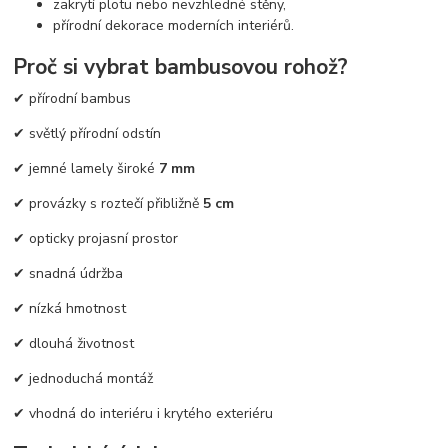
zakrytí plotu nebo nevzhledné stěny,
přírodní dekorace moderních interiérů.
Proč si vybrat bambusovou rohož?
✔ přírodní bambus
✔ světlý přírodní odstín
✔ jemné lamely široké
7 mm
✔ provázky s roztečí přibližně
5 cm
✔ opticky projasní prostor
✔ snadná údržba
✔ nízká hmotnost
✔ dlouhá životnost
✔ jednoduchá montáž
✔ vhodná do interiéru i krytého exteriéru