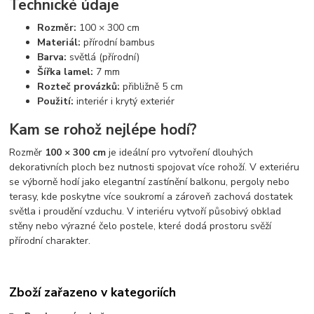
Technické údaje
Rozměr:
100 × 300 cm
Materiál:
přírodní bambus
Barva:
světlá (přírodní)
Šířka lamel:
7 mm
Rozteč provázků:
přibližně 5 cm
Použití:
interiér i krytý exteriér
Kam se rohož nejlépe hodí?
Rozměr
100 × 300 cm
je ideální pro vytvoření dlouhých
dekorativních ploch bez nutnosti spojovat více rohoží. V exteriéru
se výborně hodí jako elegantní zastínění balkonu, pergoly nebo
terasy, kde poskytne více soukromí a zároveň zachová dostatek
světla i proudění vzduchu. V interiéru vytvoří působivý obklad
stěny nebo výrazné čelo postele, které dodá prostoru svěží
přírodní charakter.
Zboží zařazeno v kategoriích