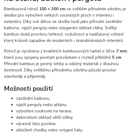
Bambusová rohož
100 × 300 cm
ve světlém přírodním odstínu je
ideální pro vytvoření velkých souvislých ploch v interiéru i
exteriéru. Díky své délce se skvěle hodí jako přírodní zastínění
balkonu, výplň pergoly nebo elegantní obklad stěny. Světlý
bambus dodá prostoru lehkost, vzdušnost a nadčasový vzhled,
který krásně zapadne do moderních i skandinávských interiérů.
Rohož je vyrobena z kvalitních bambusových lamel o šířce
7 mm
,
které jsou spojeny pevným provázkem s roztečí přibližně
5 cm
.
Přírodní bambus je pevný, lehký a odolný materiál s dlouhou
životností. Díky světlému přírodnímu odstínu působí prostor
otevřeněji a příjemněji.
Možnosti použití
zastínění balkonu,
výplň pergoly nebo altánu,
vytvoření soukromí na terase,
dekorativní obklad větší stěny,
výrazné čelo postele,
obložení chodby nebo vstupní haly,