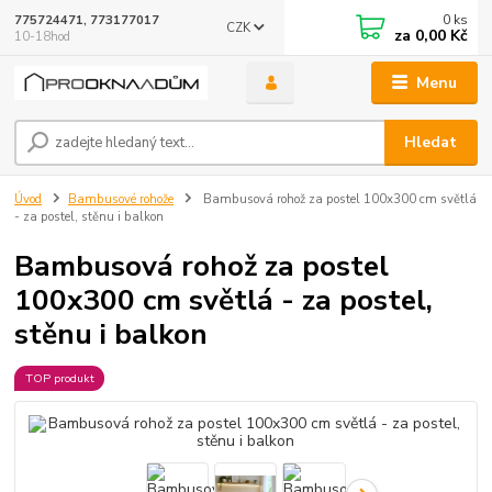
0
ks
775724471, 773177017
CZK
za
0,00 Kč
10-18hod
Menu
Hledat
Úvod
Bambusové rohože
Bambusová rohož za postel 100x300 cm světlá
- za postel, stěnu i balkon
Bambusová rohož za postel
100x300 cm světlá - za postel,
stěnu i balkon
TOP produkt