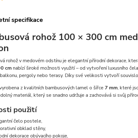
tní specifikace
usová rohož 100 × 300 cm medov
on
 rohož v medovém odstínu je elegantní přírodní dekorace, která 
00 cm
nabízí široké možnosti využití – od vytvoření luxusního čel
 balkonu, pergoly nebo terasy. Díky své velikosti vytvoří souvisl
vyrobena z kvalitních bambusových lamel o šířce
7 mm
, které j
dolný materiál, který se snadno udržuje a zachovává si svůj přír
sti použití
gantní čelo postele,
orativní obklad stěny,
rodní dekorace obývacího pokoje,