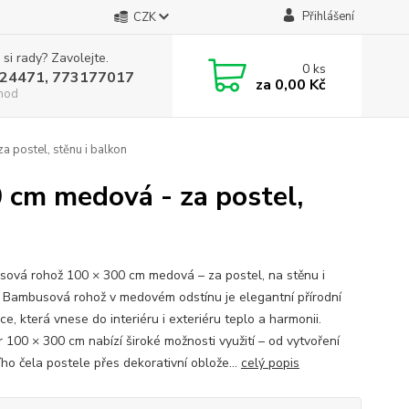
Přihlášení
CZK
 si rady? Zavolejte.
0
ks
24471, 773177017
za
0,00 Kč
hod
postel, stěnu i balkon
cm medová - za postel,
ová rohož 100 × 300 cm medová – za postel, na stěnu i
 Bambusová rohož v medovém odstínu je elegantní přírodní
e, která vnese do interiéru i exteriéru teplo a harmonii.
 100 × 300 cm nabízí široké možnosti využití – od vytvoření
ho čela postele přes dekorativní oblože...
celý popis