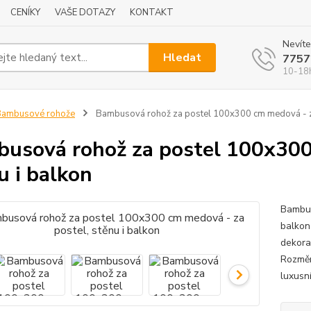
CENÍKY
VAŠE DOTAZY
KONTAKT
Nevíte
Hledat
7757
10-18
Bambusové rohože
Bambusová rohož za postel 100x300 cm medová - za 
usová rohož za postel 100x300 
u i balkon
Bambus
balkon
dekorac
Rozměr
luxusní