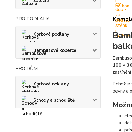
Žaluzie
Komple
PRO PODLAHY
Bamb
Korkové podlahy
balk
Bambusové koberce
Bambusová
100 × 3
PRO DŮM
zastínění
Rohož je 
Korkové obklady
pevný a o
Schody a schodiště
Možno
ele
dek
pří