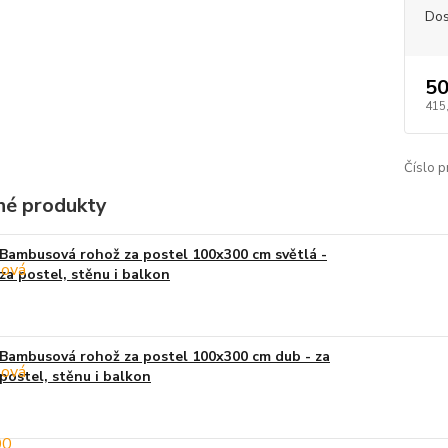
Dos
50
415
Číslo p
é produkty
Bambusová rohož za postel 100x300 cm světlá -
za postel, stěnu i balkon
Bambusová rohož za postel 100x300 cm dub - za
postel, stěnu i balkon