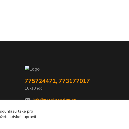
775724471, 773177017
10-18hod
info@prooknaadum.cz
 souhlasu také pro
žete kdykoli upravit