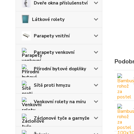
Dveře okna příslušenství
Látkové rolety
Parapety vnitřní
Parapety venkovní
Podobn
Přírodní bytové doplňky
Sítě proti hmyzu
Venkovní rolety na míru
Záclonové tyče a garnyže