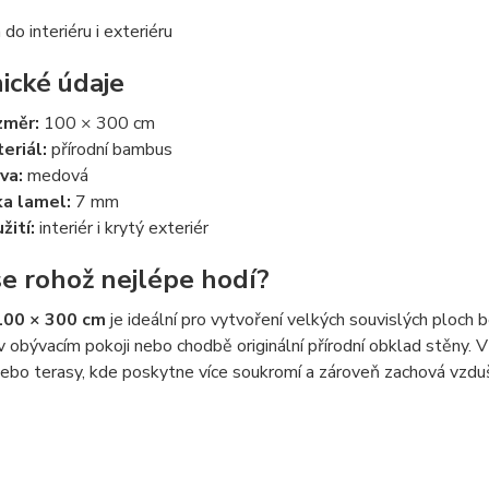
do interiéru i exteriéru
ické údaje
změr:
100 × 300 cm
eriál:
přírodní bambus
va:
medová
ka lamel:
7 mm
žití:
interiér i krytý exteriér
e rohož nejlépe hodí?
100 × 300 cm
je ideální pro vytvoření velkých souvislých ploch b
v obývacím pokoji nebo chodbě originální přírodní obklad stěny. V
ebo terasy, kde poskytne více soukromí a zároveň zachová vzdušn