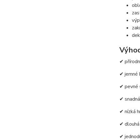
obl
zas
výp
zak
dek
Výho
✔ přírod
✔ jemné 
✔ pevné 
✔ snadná
✔ nízká 
✔ dlouhá
✔ jednod