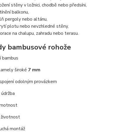
ožení stěny v ložnici, chodbě nebo předsíni,
tínění balkonu,
lň pergoly nebo altánu,
rytí plotu nebo nevzhledné stěny,
orace na chalupu, zahradu nebo terasu.
dy bambusové rohože
ní bambus
lamely široké
7 mm
spojení odolným provázkem
 údržba
hmotnost
 životnost
uchá montáž