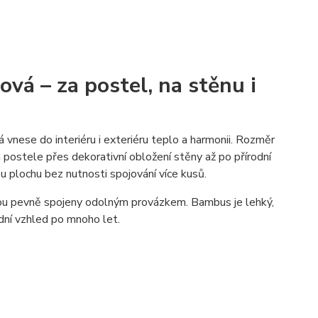
á – za postel, na stěnu i
vnese do interiéru i exteriéru teplo a harmonii. Rozměr
a postele přes dekorativní obložení stěny až po přírodní
ou plochu bez nutnosti spojování více kusů.
sou pevně spojeny odolným provázkem. Bambus je lehký,
odní vzhled po mnoho let.