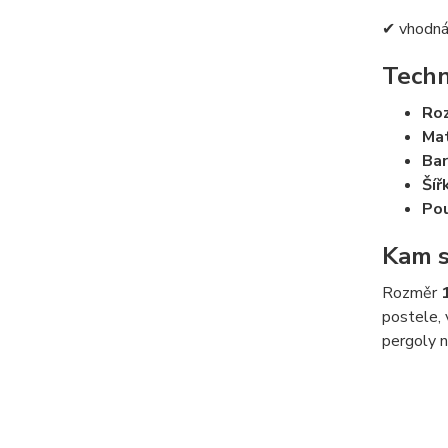
✔ vhodná 
Techn
Ro
Mat
Bar
Šíř
Pou
Kam s
Rozměr
postele, 
pergoly n