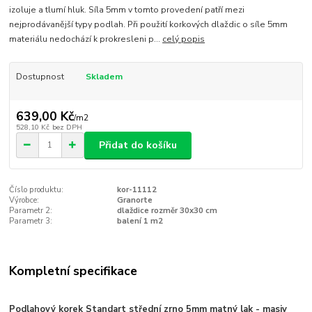
izoluje a tlumí hluk. Síla 5mm v tomto provedení patří mezi
nejprodávanější typy podlah. Při použití korkových dlaždic o síle 5mm
materiálu nedochází k prokresleni p...
celý popis
Dostupnost
Skladem
639,00 Kč
/
m2
528,10 Kč
bez DPH
Přidat do košíku
Číslo produktu:
kor-11112
Výrobce:
Granorte
Parametr 2:
dlaždice rozměr 30x30 cm
Parametr 3:
balení 1 m2
Kompletní specifikace
Podlahový korek Standart střední zrno 5mm matný lak - masiv