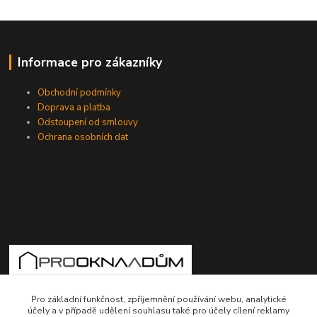
Informace pro zákazníky
Obchodní podmínky
Doprava a platba
Odstoupení od smlouvy
Ochrana osobních dat
775724471, 773177017
Pro základní funkčnost, zpříjemnění používání webu, analytické
účely a v případě udělení souhlasu také pro účely cílení reklamy
10-18hod