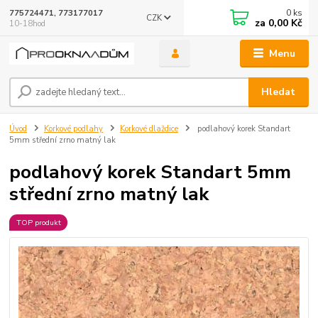
0
ks
775724471, 773177017
CZK
za
0,00 Kč
10-18hod
Menu
Hledat
Úvod
Korkové podlahy
Korkové dlaždice
podlahový korek Standart
5mm střední zrno matný lak
podlahový korek Standart 5mm
střední zrno matný lak
TOP produkt