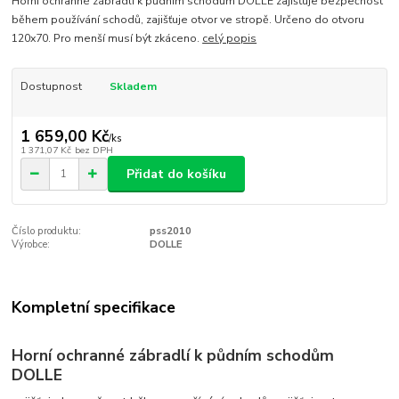
Horní ochranné zábradlí k půdním schodům DOLLE zajišťuje bezpečnost
během používání schodů, zajišťuje otvor ve stropě. Určeno do otvoru
120x70. Pro menší musí být zkáceno.
celý popis
Dostupnost
Skladem
1 659,00 Kč
/
ks
1 371,07 Kč
bez DPH
Přidat do košíku
Číslo produktu:
pss2010
Výrobce:
DOLLE
Kompletní specifikace
Horní ochranné zábradlí k půdním schodům
DOLLE