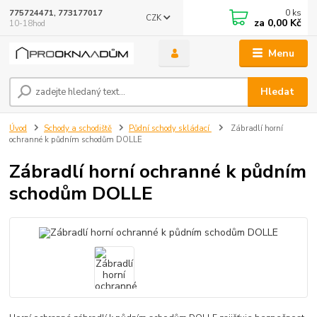
0
ks
775724471, 773177017
CZK
za
0,00 Kč
10-18hod
Menu
Hledat
Úvod
Schody a schodiště
Půdní schody skládací
Zábradlí horní
ochranné k půdním schodům DOLLE
Zábradlí horní ochranné k půdním
schodům DOLLE