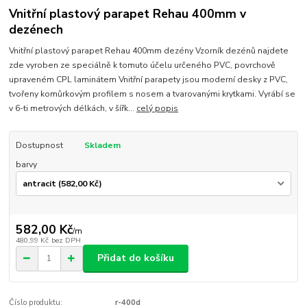
Vnitřní plastový parapet Rehau 400mm v
dezénech
Vnitřní plastový parapet Rehau 400mm dezény Vzorník dezénů najdete
zde vyroben ze speciálně k tomuto účelu určeného PVC, povrchově
upraveném CPL laminátem Vnitřní parapety jsou moderní desky z PVC,
tvořeny komůrkovým profilem s nosem a tvarovanými krytkami. Vyrábí se
v 6-ti metrových délkách, v šířk...
celý popis
Dostupnost
Skladem
barvy
582,00 Kč
/
m
480,99 Kč
bez DPH
Přidat do košíku
Číslo produktu:
r-400d