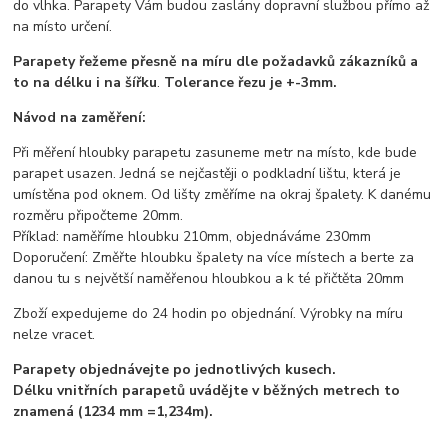
do vlhka. Parapety Vám budou zaslány dopravní službou přímo až
na místo určení.
Parapety řežeme přesně na míru dle požadavků zákazníků a
to na délku i na šířku
.
Tolerance řezu je +-3mm.
Návod na zaměření:
Při měření hloubky parapetu zasuneme metr na místo, kde bude
parapet usazen. Jedná se nejčastěji o podkladní lištu, která je
umístěna pod oknem. Od lišty změříme na okraj špalety. K danému
rozměru připočteme 20mm.
Příklad: naměříme hloubku 210mm, objednáváme 230mm
Doporučení: Změřte hloubku špalety na více místech a berte za
danou tu s největší naměřenou hloubkou a k té přičtěta 20mm
Zboží expedujeme do 24 hodin po objednání. Výrobky na míru
nelze vracet.
Parapety objednávejte po jednotlivých kusech.
Délku vnitřních parapetů uvádějte v běžných metrech to
znamená (1234 mm =1,234m).