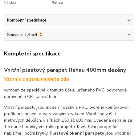
Výrobce:
Rehau
Kompletní specifikace
Související zboží
1
Kompletní specifikace
Vnitřní plastový parapet Rehau 400mm dezény
Vzorník dezénů najdete zde
vyroben ze speciálně k tomuto účelu určeného PVC, povrchově
upraveném CPL laminátem
Vnitřní parapety jsou moderní desky z PVC, tvořeny komůrkovým
profilem s nosem a tvarovanými krytkami. Vyrábí se v 6-ti
metrových délkách, v šířkách 150 až 600 mm. Uvedená cena je za
1m dané hloubky vnitřního parapetu. K vnitřním parapetům
nabízíme i boční krytky.
Plastové okenní parapety
jsou vhodné i