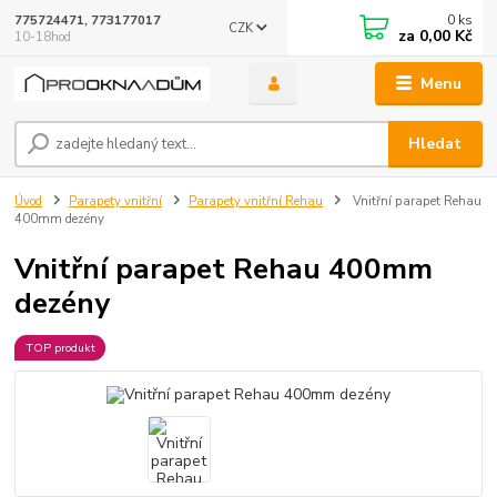
0
ks
775724471, 773177017
CZK
za
0,00 Kč
10-18hod
Menu
Hledat
Úvod
Parapety vnitřní
Parapety vnitřní Rehau
Vnitřní parapet Rehau
400mm dezény
Vnitřní parapet Rehau 400mm
dezény
TOP produkt