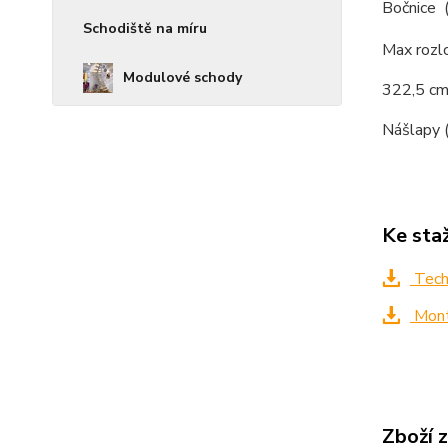
Bočnice (
Schodiště na míru
Max rozlo
Modulové schody
322,5 cm
Nášlapy 
Ke sta
Techn
Mont
Zboží 