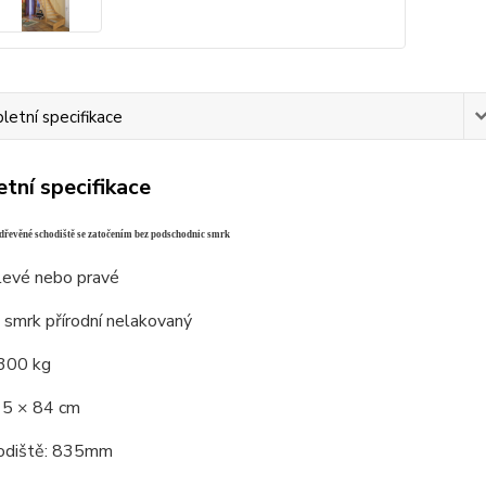
etní specifikace
tní specifikace
dřevěné schodiště se zatočením
bez podschodnic smrk
levé nebo pravé
: smrk přírodní nelakovaný
 300 kg
15 × 84 cm
hodiště: 835mm