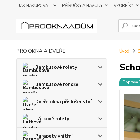
JAK NAKUPOVAT
PŘÍRUČKY A NÁVODY
VZORNÍKY
PRO OKNA A DVEŘE
Úvod
S
Scho
Bambusové rolety
Doprava
Bambusové rohože
Dveře okna příslušenství
Látkové rolety
Parapety vnitřní