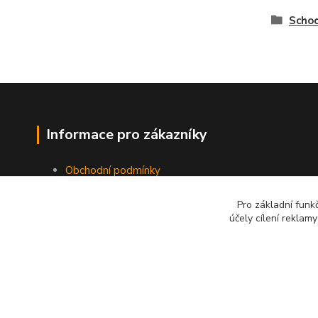
Schod
Informace pro zákazníky
Obchodní podmínky
Doprava a platba
Odstoupení od smlouvy
Pro základní funk
účely cílení reklam
Ochrana osobních dat