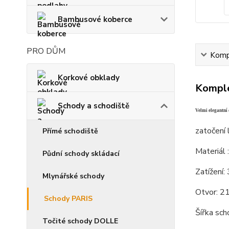
Bambusové koberce
PRO DŮM
Kompl
Korkové obklady
Komple
Schody a schodiště
Velmi elegantní 
zatočení 
Přímé schodiště
Materiál 
Půdní schody skládací
Zatížení:
Mlynářské schody
Otvor: 2
Schody PARIS
Šířka sc
Točité schody DOLLE