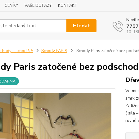
CENÍKY
VAŠE DOTAZY
KONTAKT
Nevíte
Hledat
7757
10-18
chody a schodiště
Schody PARIS
Schody Paris zatočené bez podsc
dy Paris zatočené bez podschod
Dřev
 ZDARMA
Velmi 
smrk z
Zatíže
( síla 
rovné 