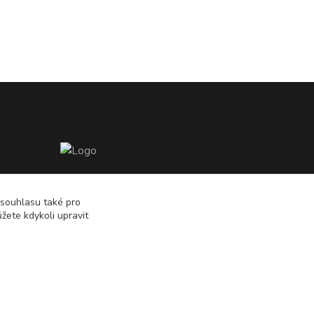
775724471, 773177017
10-18hod
 souhlasu také pro
žete kdykoli upravit
info@prooknaadum.cz