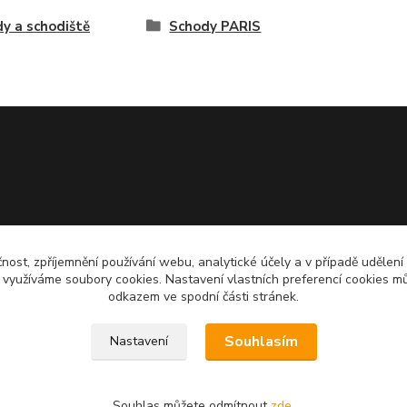
y a schodiště
Schody PARIS
čnost, zpříjemnění používání webu, analytické účely a v případě udělení
y využíváme soubory cookies. Nastavení vlastních preferencí cookies mů
odkazem ve spodní části stránek.
Souhlasím
Nastavení
Souhlas můžete odmítnout
zde
.