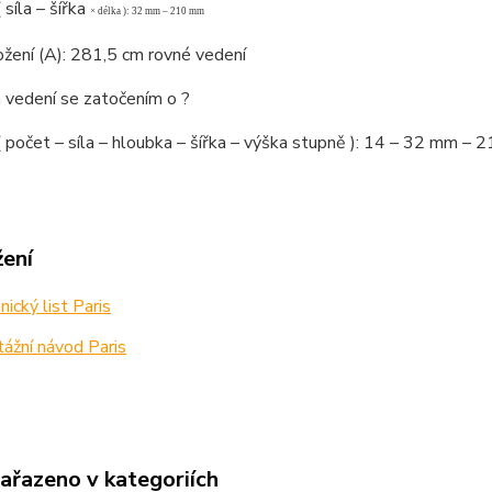
 síla – šířka
×
délka ): 32 mm – 210 mm
žení (A): 281,5 cm rovné vedení
 vedení se zatočením o ?
( počet – síla – hloubka – šířka – výška stupně ): 14 – 32 mm
žení
ický list Paris
ážní návod Paris
zařazeno v kategoriích