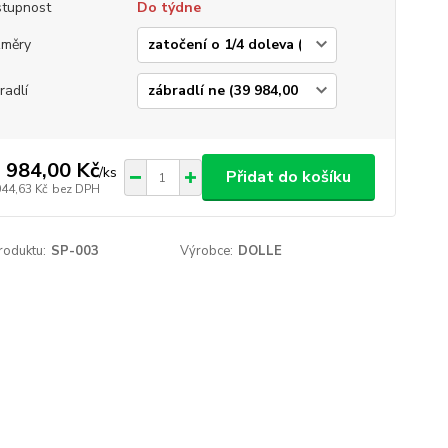
tupnost
Do týdne
změry
radlí
 984,00 Kč
/
ks
Přidat do košíku
044,63 Kč
bez DPH
roduktu:
SP-003
Výrobce:
DOLLE