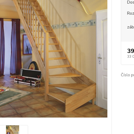
Dos
Ro
záb
39
33 
Číslo p