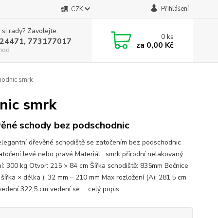
Přihlášení
CZK
 si rady? Zavolejte.
0
ks
24471, 773177017
za
0,00 Kč
hod
hodnic smrk
nic smrk
ěné schody bez podschodnic
elegantní dřevěné schodiště se zatočením bez podschodnic
atočení levé nebo pravé Materiál : smrk přírodní nelakovaný
ní: 300 kg Otvor: 215 × 84 cm Šířka schodiště: 835mm Bočnice
– šířka × délka ): 32 mm – 210 mm Max rozložení (A): 281,5 cm
vedení 322,5 cm vedení se ...
celý popis