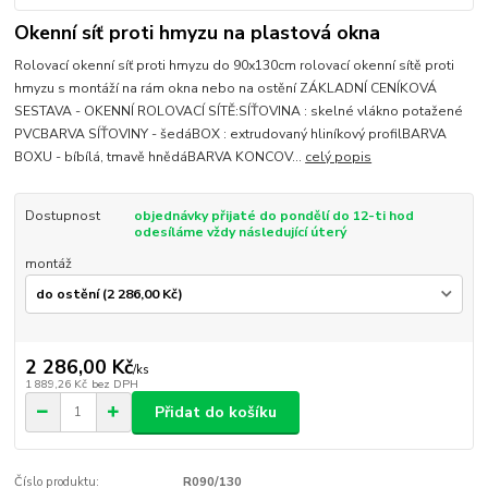
Okenní síť proti hmyzu na plastová okna
Rolovací okenní síť proti hmyzu do 90x130cm rolovací okenní sítě proti
hmyzu s montáží na rám okna nebo na ostění ZÁKLADNÍ CENÍKOVÁ
SESTAVA - OKENNÍ ROLOVACÍ SÍTĚ:SÍŤOVINA : skelné vlákno potažené
PVCBARVA SÍŤOVINY - šedáBOX : extrudovaný hliníkový profilBARVA
BOXU - bíbílá, tmavě hnědáBARVA KONCOV...
celý popis
Dostupnost
objednávky přijaté do pondělí do 12-ti hod
odesíláme vždy následující úterý
montáž
2 286,00 Kč
/
ks
1 889,26 Kč
bez DPH
Přidat do košíku
Číslo produktu:
R090/130