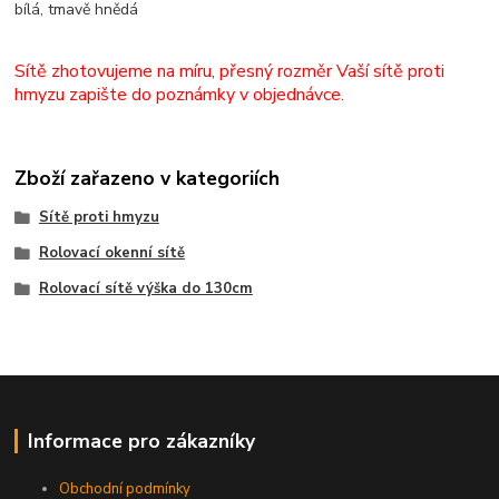
bílá, tmavě hnědá
Sítě zhotovujeme na míru, přesný rozměr Vaší sítě proti
hmyzu zapište do poznámky v objednávce.
Zboží zařazeno v kategoriích
Sítě proti hmyzu
Rolovací okenní sítě
Rolovací sítě výška do 130cm
Informace pro zákazníky
Obchodní podmínky