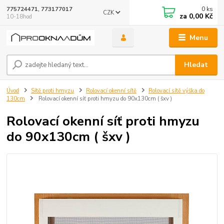
0
ks
775724471, 773177017
CZK
za
0,00 Kč
10-18hod
Menu
Hledat
Úvod
Sítě proti hmyzu
Rolovací okenní sítě
Rolovací sítě výška do
130cm
Rolovací okenní síť proti hmyzu do 90x130cm ( šxv )
Rolovací okenní síť proti hmyzu
do 90x130cm ( šxv )