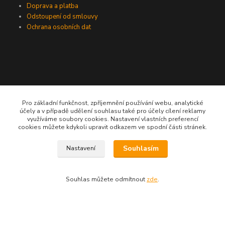
Doprava a platba
Odstoupení od smlouvy
Ochrana osobních dat
Pro základní funkčnost, zpříjemnění používání webu, analytické
účely a v případě udělení souhlasu také pro účely cílení reklamy
využíváme soubory cookies. Nastavení vlastních preferencí
775724471, 773177017
cookies můžete kdykoli upravit odkazem ve spodní části stránek.
10-18hod
Souhlasím
Nastavení
info@prooknaadum.cz
Souhlas můžete odmítnout
zde
.
Vytvořeno na
Eshop-rychle.cz