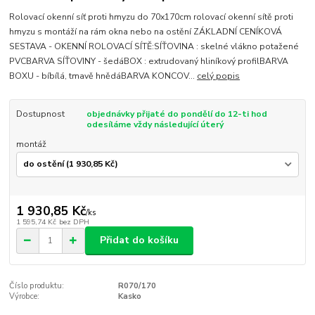
Rolovací okenní síť proti hmyzu do 70x170cm rolovací okenní sítě proti
hmyzu s montáží na rám okna nebo na ostění ZÁKLADNÍ CENÍKOVÁ
SESTAVA - OKENNÍ ROLOVACÍ SÍTĚ:SÍŤOVINA : skelné vlákno potažené
PVCBARVA SÍŤOVINY - šedáBOX : extrudovaný hliníkový profilBARVA
BOXU - bíbílá, tmavě hnědáBARVA KONCOV...
celý popis
Dostupnost
objednávky přijaté do pondělí do 12-ti hod
odesíláme vždy následující úterý
montáž
1 930,85 Kč
/
ks
1 595,74 Kč
bez DPH
Přidat do košíku
Číslo produktu:
R070/170
Výrobce:
Kasko