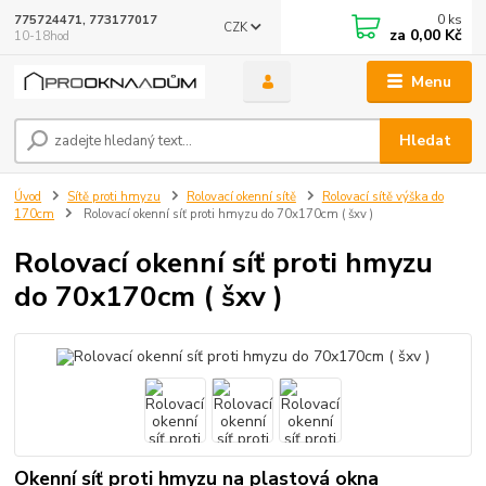
0
ks
775724471, 773177017
CZK
za
0,00 Kč
10-18hod
Menu
Hledat
Úvod
Sítě proti hmyzu
Rolovací okenní sítě
Rolovací sítě výška do
170cm
Rolovací okenní síť proti hmyzu do 70x170cm ( šxv )
Rolovací okenní síť proti hmyzu
do 70x170cm ( šxv )
Okenní síť proti hmyzu na plastová okna