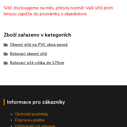
Sítě zhotovujeme na míru, přesný rozměr Vaší sítě proti
hmyzu zapište do poznámky v objednávce.
Zboží zařazeno v kategoriích
Okenní sítě na PVC okna pevné
Rolovací okenní sítě
Rolovací sítě výška do 170cm
Informace pro zákazníky
Obchodní podmínky
Doprava a platba
Odstoupení od smlouvy