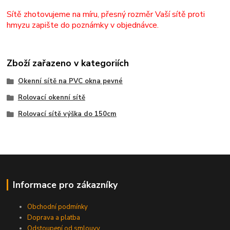
Sítě zhotovujeme na míru, přesný rozměr Vaší sítě proti
hmyzu zapište do poznámky v objednávce.
Zboží zařazeno v kategoriích
Okenní sítě na PVC okna pevné
Rolovací okenní sítě
Rolovací sítě výška do 150cm
Informace pro zákazníky
Obchodní podmínky
Doprava a platba
Odstoupení od smlouvy