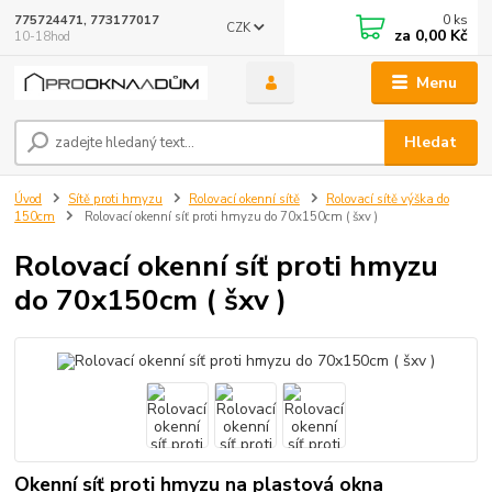
0
ks
775724471, 773177017
CZK
za
0,00 Kč
10-18hod
Menu
Hledat
Úvod
Sítě proti hmyzu
Rolovací okenní sítě
Rolovací sítě výška do
150cm
Rolovací okenní síť proti hmyzu do 70x150cm ( šxv )
Rolovací okenní síť proti hmyzu
do 70x150cm ( šxv )
Okenní síť proti hmyzu na plastová okna