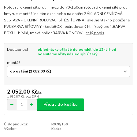
Rolovací okenní síť proti hmyzu do 70x150cm rolovací okenní sítě proti
hmyzu s montáží na rám okna nebo na ostění ZÁKLADNÍ CENÍKOVÁ
SESTAVA - OKENNÍ ROLOVACÍ SÍTĚ:SÍŤOVINA : skelné vlákno potažené
PVCBARVA SÍŤOVINY - šedáBOX : extrudovaný hliníkový profilBARVA
BOXU - bíbílá, tmavě hnědáBARVA KONCOV...
celý popis
Dostupnost
objednávky přijaté do pondělí do 12-ti hod
odesíláme vždy následující úterý
montáž
2 052,00 Kč
/
ks
1 695,87 Kč
bez DPH
Přidat do košíku
Číslo produktu:
R070/150
Výrobce:
Kasko