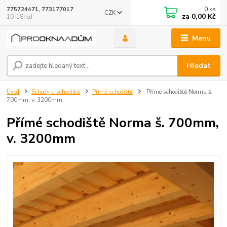
0
ks
775724471, 773177017
CZK
za
0,00 Kč
10-18hod
Menu
Hledat
Úvod
Schody a schodiště
Přímé schodiště
Přímé schodiště Norma š.
700mm, v. 3200mm
Přímé schodiště Norma š. 700mm,
v. 3200mm