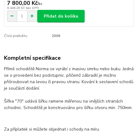
7 800,00 Kč
/
ks
6 446,28 Kč
bez DPH
Přidat do košíku
Číslo produktu:
2006
Kompletní specifikace
Přímé schodiště Norma se vyrábí z masivu smrku nebo buku. Jedná
se o provedení bez podstupnic, přičemž zábradlí je možno
přišroubovat na levou či pravou stranu. Kování k sestavení schodů
je součástí dodání.
Šířka "70" udává šířku ramene měřenou na vnějších stranách
schodnic. Schodiště je konstruováno pro šířku otvoru min. 750mm.
Za příplatek si můžete objednat i schody na míru.