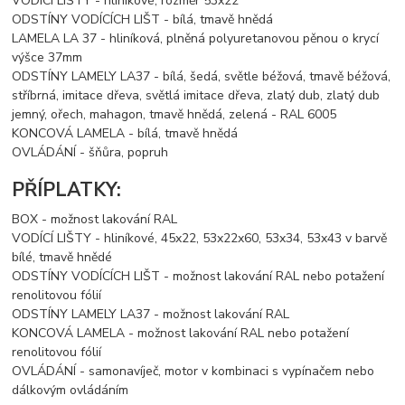
VODÍCÍ LIŠTY - hliníkové, rozměr 53x22
ODSTÍNY VODÍCÍCH LIŠT - bílá, tmavě hnědá
LAMELA LA 37 - hliníková, plněná polyuretanovou pěnou o krycí
výšce 37mm
ODSTÍNY LAMELY LA37 - bílá, šedá, světle béžová, tmavě béžová,
stříbrná, imitace dřeva, světlá imitace dřeva, zlatý dub, zlatý dub
jemný, ořech, mahagon, tmavě hnědá, zelená - RAL 6005
KONCOVÁ LAMELA - bílá, tmavě hnědá
OVLÁDÁNÍ - šňůra, popruh
PŘÍPLATKY:
BOX - možnost lakování RAL
VODÍCÍ LIŠTY - hliníkové, 45x22, 53x22x60, 53x34, 53x43 v barvě
bílé, tmavě hnědé
ODSTÍNY VODÍCÍCH LIŠT - možnost lakování RAL nebo potažení
renolitovou fólií
ODSTÍNY LAMELY LA37 - možnost lakování RAL
KONCOVÁ LAMELA - možnost lakování RAL nebo potažení
renolitovou fólií
OVLÁDÁNÍ - samonavíječ, motor v kombinaci s vypínačem nebo
dálkovým ovládáním