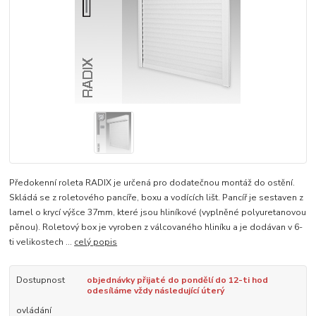
Předokenní roleta RADIX je určená pro dodatečnou montáž do ostění.
Skládá se z roletového pancíře, boxu a vodících lišt. Pancíř je sestaven z
lamel o krycí výšce 37mm, které jsou hliníkové (vyplněné polyuretanovou
pěnou). Roletový box je vyroben z válcovaného hliníku a je dodávan v 6-
ti velikostech ...
celý popis
Dostupnost
objednávky přijaté do pondělí do 12-ti hod
odesíláme vždy následující úterý
ovládání