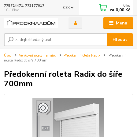
0
ks
775724471, 773177017
CZK
za
0,00 Kč
10-18hod
Menu
Hledat
Úvod
Venkovní rolety na míru
Předokenní roleta Radix
Předokenní
roleta Radix do šíře 700mm
Předokenní roleta Radix do šíře
700mm