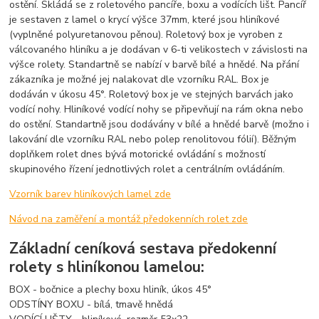
ostění. Skládá se z roletového pancíře, boxu a vodících lišt. Pancíř
je sestaven z lamel o krycí výšce 37mm, které jsou hliníkové
(vyplněné polyuretanovou pěnou). Roletový box je vyroben z
válcovaného hliníku a je dodávan v 6-ti velikostech v závislosti na
výšce rolety. Standartně se nabízí v barvě bílé a hnědé. Na přání
zákazníka je možné jej nalakovat dle vzorníku RAL. Box je
dodáván v úkosu 45°. Roletový box je ve stejných barvách jako
vodící nohy. Hliníkové vodící nohy se připevňují na rám okna nebo
do ostění. Standartně jsou dodávány v bílé a hnědé barvě (možno i
lakování dle vzorníku RAL nebo polep renolitovou fólií). Běžným
doplňkem rolet dnes bývá motorické ovládání s možností
skupinového řízení jednotlivých rolet a centrálním ovládáním.
Vzorník barev hliníkových lamel zde
Návod na zaměření a montáž předokenních rolet zde
Základní ceníková sestava předokenní
rolety s hliníkonou lamelou:
BOX - bočnice a plechy boxu hliník, úkos 45°
ODSTÍNY BOXU - bílá, tmavě hnědá