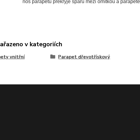
nos parapetu překryje spáru mezi omítkou a parapet
zařazeno v kategoriích
ety vnitřní
Parapet dřevotřískový