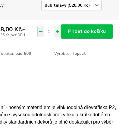
vy
8,00 Kč
/
m
Přidat do košíku
,36 Kč
bez DPH
roduktu:
padr600
Výrobce:
Topset
í - nosným materiálem je vlhkuodolná dřevotříska P2,
riéru s vysokou odolností proti vlhku a krátkodobému
ky standardních dekorů je plně dostačující pro výběr