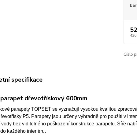
bar
52
436
Číslo p
tní specifikace
í parapet dřevotřískový 600mm
skové parapety TOPSET se vyznačují vysokou kvalitou zpracován
dřevotřísky P5. Parapety jsou určeny výhradně pro použití v inte
vody bez viditelného poškození konstrukce parapetu. Šíře nabíd
do každého interiéru.