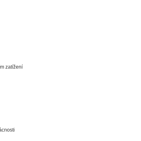
ím zatížení
ácnosti