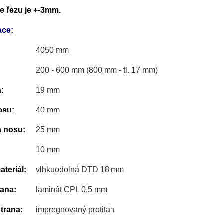
e řezu je +-3mm.
ace:
4050 mm
200 - 600 mm (800 mm - tl. 17 mm)
:
19 mm
osu:
40 mm
a nosu:
25 mm
10 mm
teriál:
vlhkuodolná DTD 18 mm
rana:
laminát CPL 0,5 mm
trana:
impregnovaný protitah