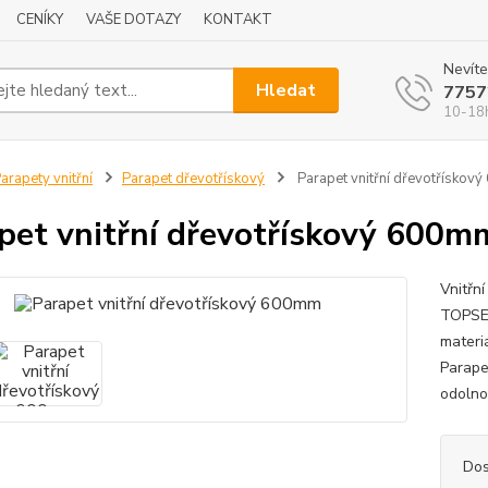
CENÍKY
VAŠE DOTAZY
KONTAKT
Nevíte
Hledat
7757
10-18
arapety vnitřní
Parapet dřevotřískový
Parapet vnitřní dřevotřískov
pet vnitřní dřevotřískový 600m
Vnitřn
TOPSET
materi
Parape
odolno
Dos