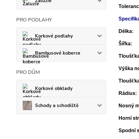
Žaluzie
Toleranc
Specifik
PRO PODLAHY
Délka:
Korkové podlahy
Šířka:
Bambusové koberce
Tloušťka
Výška n
PRO DŮM
Tloušťk
Korkové obklady
Rádius:
Schody a schodiště
Nosný ma
Horní st
Spodní s