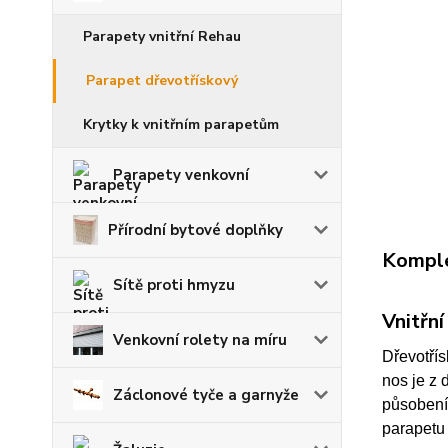
Parapety vnitřní Rehau
Parapet dřevotřískový
Krytky k vnitřním parapetům
Parapety venkovní
Přírodní bytové doplňky
Komple
Sítě proti hmyzu
Vnitřn
Venkovní rolety na míru
Dřevotří
nos je z 
Záclonové tyče a garnyže
působení 
parapetu 