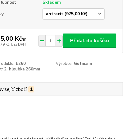
tupnost
Skladem
vy
5,00 Kč
/
m
Přidat do košíku
,79 Kč
bez DPH
roduktu:
E260
Výrobce:
Gutmann
r 2:
hloubka 260mm
visející zboží
1