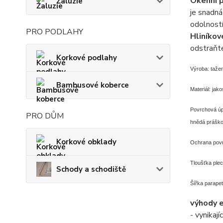
Okenní 
Žaluzie
je snadná
odolností
PRO PODLAHY
Hliníkov
odstraňt
Korkové podlahy
Výroba: tažen
Bambusové koberce
Materiál: jak
Povrchová úp
PRO DŮM
hnědá prášk
Korkové obklady
Ochrana povr
Tloušťka ple
Schody a schodiště
Šířka parap
výhody 
- vynikají