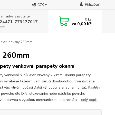
Přihlášení
CZK
 si rady? Zavolejte.
0
ks
24471, 773177017
za
0,00 Kč
hod
ík extrudovaný 260mm
ný 260mm
pety venkovní, parapety okenní
ty venkovní hliník extrudovaný 260mm Okenní parapety
ní vyráběné tažením vám zaručí dlouhodobou trvanlivost a
st vůči vlivům počasí.Další výhodou je snadná montáž. Kvalitní
 povrchu dle DIN eloxováním nebo nástřiku povrchu
vou barvou s vysokou mechanickou odolností a ...
celý popis