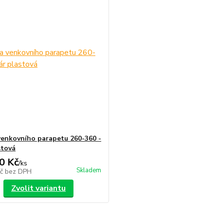
venkovního parapetu 260-360 -
stová
0 Kč
/
ks
Skladem
Kč
bez DPH
Zvolit variantu