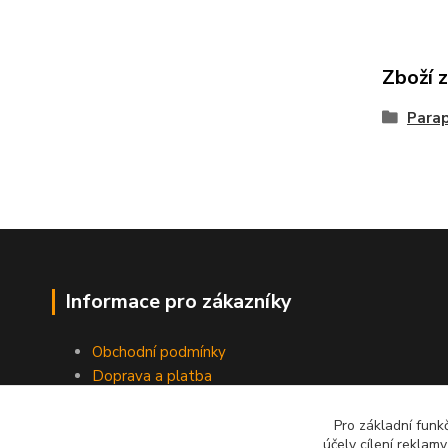
Zboží 
Parap
Informace pro zákazníky
Obchodní podmínky
Doprava a platba
Odstoupení od smlouvy
Ochrana osobních dat
Pro základní funk
účely cílení reklam