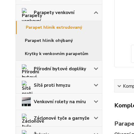
Parapety venkovní
Parapet hliník extrudovaný
Parapet hliník ohýbaný
Krytky k venkovním parapetům
Přírodní bytové doplňky
Sítě proti hmyzu
Kompl
Venkovní rolety na míru
Komple
Záclonové tyče a garnyže
Parape