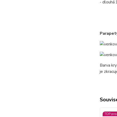
- dlouhá 
Parapety
Barva kry
je zkracu
Souvise
TOP pro