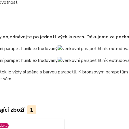
životnost
 objednávejte po jednotlivých kusech. Děkujeme za pocho
tek je vždy sladěna s barvou parapetů. K bronzovým parapetům j
je sám.
jící zboží
1
dukt