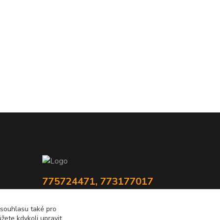
775724471, 773177017
10-18hod
 souhlasu také pro
info@prooknaadum.cz
žete kdykoli upravit