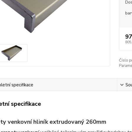
Dos
bar
97
805
Číslo p
Paramet
etní specifikace
Sou
tní specifikace
ty venkovní hliník extrudovaný 260mm