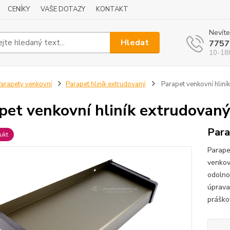
CENÍKY
VAŠE DOTAZY
KONTAKT
Nevíte
Hledat
7757
10-18
arapety venkovní
Parapet hliník extrudovaný
Parapet venkovní hlin
pet venkovní hliník extrudova
Para
ukt
Parape
venkov
odolno
úprava
práško