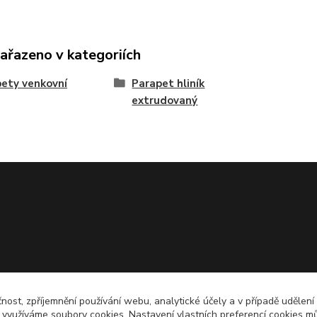
zařazeno v kategoriích
ety venkovní
Parapet hliník
extrudovaný
čnost, zpříjemnění používání webu, analytické účely a v případě udělení
y využíváme soubory cookies. Nastavení vlastních preferencí cookies mů