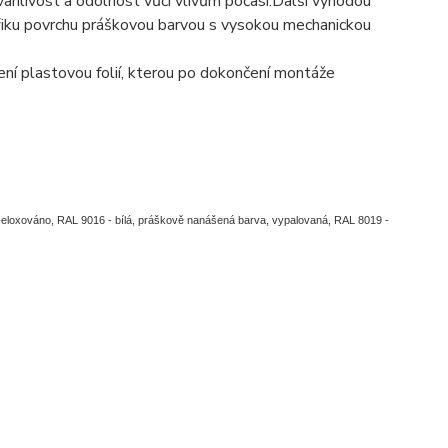
anlivost a odolnost vůči vlivům počasí.Další výhodou
řiku povrchu práškovou barvou s vysokou mechanickou
ní plastovou folií, kterou po dokončení montáže
z-eloxováno, RAL 9016 - bílá, práškově nanášená barva, vypalovaná, RAL 8019 -