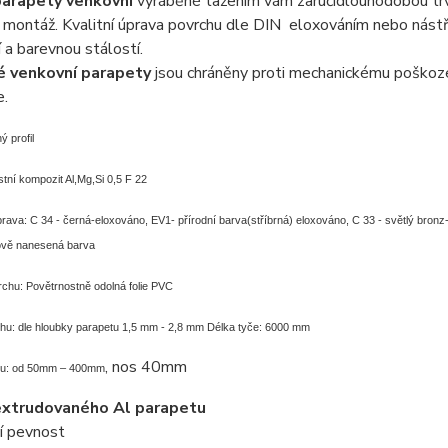
parapety venkovní
vyráběné tažením vám zaručí
dlouhodobou trv
 montáž. Kvalitní úprava povrchu dle DIN eloxováním nebo nást
 a barevnou stálostí.
é venkovní parapety
jsou chráněny proti mechanickému poškoze
e.
ý profil
ostní kompozit Al,Mg,Si 0,5 F 22
rava: C 34 - černá-eloxováno, EV1- přírodní barva(stříbrná) eloxováno,
C 33 - světlý bron
ově nanesená barva
chu: Povětrnostně odolná folie PVC
chu: dle hloubky parapetu 1,5 mm - 2,8 mm
Délka tyče: 6000 mm
, nos 40mm
etu: od 50mm – 400mm
extrudovaného Al parapetu
cí pevnost