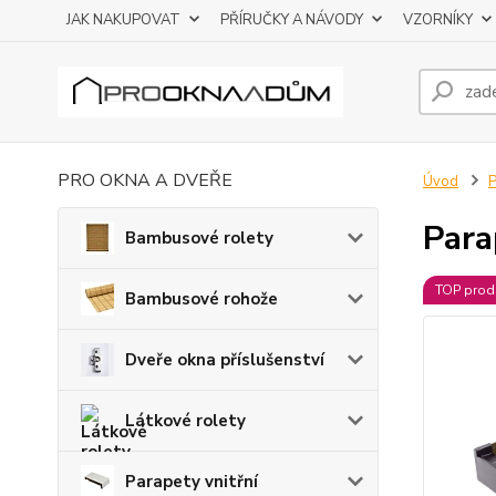
JAK NAKUPOVAT
PŘÍRUČKY A NÁVODY
VZORNÍKY
PRO OKNA A DVEŘE
Úvod
P
Para
Bambusové rolety
TOP prod
Bambusové rohože
Dveře okna příslušenství
Látkové rolety
Parapety vnitřní