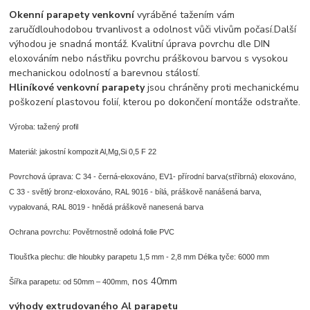
Okenní parapety venkovní
vyráběné tažením vám
zaručí
dlouhodobou trvanlivost a odolnost vůči vlivům počasí.Další
výhodou je snadná montáž. Kvalitní úprava povrchu dle DIN
eloxováním nebo nástřiku povrchu práškovou barvou s vysokou
mechanickou odolností a barevnou stálostí.
Hliníkové venkovní parapety
jsou chráněny proti mechanickému
poškození plastovou folií, kterou po dokončení montáže odstraňte.
Výroba: tažený profil
Materiál: jakostní kompozit Al,Mg,Si 0,5 F 22
Povrchová úprava: C 34 - černá-eloxováno, EV1- přírodní barva(stříbrná) eloxováno,
C 33 - světlý bronz-eloxováno, RAL 9016 - bílá, práškově nanášená barva,
vypalovaná, RAL 8019 -
hnědá práškově nanesená barva
Ochrana povrchu: Povětrnostně odolná folie PVC
Tloušťka plechu: dle hloubky parapetu 1,5 mm - 2,8 mm
Délka tyče: 6000 mm
, nos 40mm
Šířka parapetu: od 50mm – 400mm
výhody extrudovaného Al parapetu