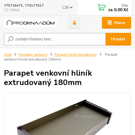
0
ks
775724471, 773177017
CZK
za
0,00 Kč
10-18hod
Menu
Hledat
Úvod
Parapety venkovní
Parapet hliník extrudovaný
Parapet
venkovní hliník extrudovaný 180mm
Parapet venkovní hliník
extrudovaný 180mm