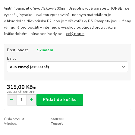
Vnitřní parapet dřevotřískový 300mm Dřevotřískové parapety TOPSET se
vyznačují vysokou kvalitou zpracování - nosným materiálem je
vlhkuodolná dřevotříska P2, nos je z dřevotřísky P5. Parapety jsou určeny
výhradně pro použití v interiéru s vysokou odolností proti vlhku a
krátkodobému působení vody be...
celý popis
Dostupnost
Skladem
barvy
315,00 Kč
/
m
260,33 Kč
bez DPH
Přidat do košíku
Číslo produktu:
padr300
Výrobce:
Topset