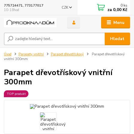
0
ks
775724471, 773177017
CZK
za
0,00 Kč
10-18hod
Menu
Hledat
Úvod
Parapety vnitřní
Parapet dřevotřískový
Parapet dřevotřískový
vnitřní 300mm
Parapet dřevotřískový vnitřní
300mm
TOP produkt