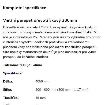
Kompletní specifikace
Vnitřní parapet dřevotřískový 300mm
Dřevotřískové parapety TOPSET se vyznačují vysokou kvalitou
zpracování - nosným materiálem je vlhkuodolná dřevotříska P2,
nos je z dřevotřísky P5. Parapety jsou určeny výhradně pro použití
v interiéru s vysokou odolností proti vlhku a krátkodobému
působení vody bez viditelného poškození konstrukce parapetu.
Šíře nabídky standardních dekorů je plně dostačující pro výběr
parapetu do každého interiéru.
Tolerance řezu je +-3mm.
Specifikace:
Délka:
4050 mm
Šířka:
200 - 600 mm (800 mm - tl. 17 mm)
Tloušťka:
19 mm