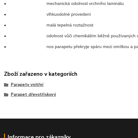
•
mechanická odolnost vrchního laminátu
•
vlhkuodolné provedení
•
malá tepelná roztažnost
•
odolnost vůči chemikáliím běžně používaných 
•
nos parapetu překryje spáru mezi omítkou a 
Zboží zařazeno v kategoriích
Parapety vnitřní
Parapet dřevotřískový
Informace pro zákazníky