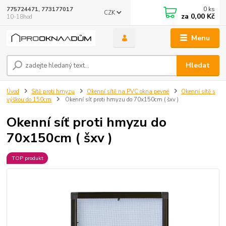
0
ks
775724471, 773177017
CZK
za
0,00 Kč
10-18hod
Menu
Hledat
Úvod
Sítě proti hmyzu
Okenní sítě na PVC okna pevné
Okenní sítě s
výškou do 150cm
Okenní síť proti hmyzu do 70x150cm ( šxv )
Okenní síť proti hmyzu do
70x150cm ( šxv )
TOP produkt