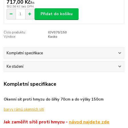
717,00 Kč
/
ks
592,56 Kč
bez DPH
Přidat do košíku
Číslo produktu:
IOV070/150
Výrobce:
Kasko
Kompletní specifikace
Ke stažení
Kompletní specifikace
Okenní síť proti hmyzu do šířky 70cm a do výšky 150cm
barvy rámů okenních sítí
Jak zaměřit sítě proti hmyzu -
návod najdete zde