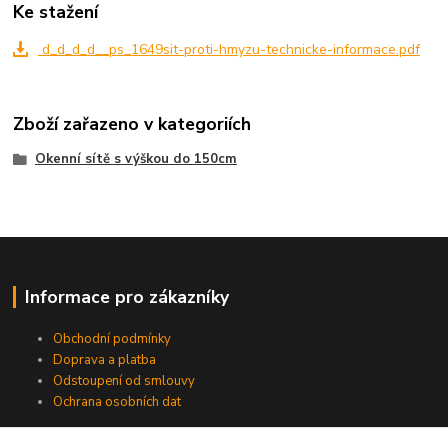
Ke stažení
d_d_d_d__ps_1649sit-proti-hmyzu-technicke-informace.pdf
Zboží zařazeno v kategoriích
Okenní sítě s výškou do 150cm
Informace pro zákazníky
Obchodní podmínky
Doprava a platba
Odstoupení od smlouvy
Ochrana osobních dat