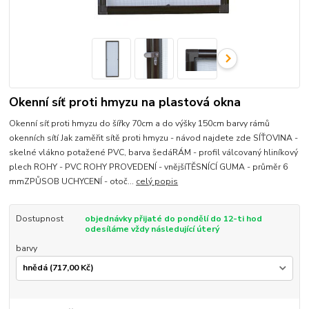
Okenní síť proti hmyzu na plastová okna
Okenní síť proti hmyzu do šířky 70cm a do výšky 150cm barvy rámů
okenních sítí Jak zaměřit sítě proti hmyzu - návod najdete zde SÍŤOVINA -
skelné vlákno potažené PVC, barva šedáRÁM - profil válcovaný hliníkový
plech ROHY - PVC ROHY PROVEDENÍ - vnějšíTĚSNÍCÍ GUMA - průměr 6
mmZPŮSOB UCHYCENÍ - otoč...
celý popis
Dostupnost
objednávky přijaté do pondělí do 12-ti hod
odesíláme vždy následující úterý
barvy