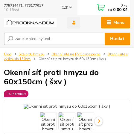
0
ks
775724471, 773177017
CZK
za
0,00 Kč
10-18hod
Menu
Hledat
Úvod
Sítě proti hmyzu
Okenní sítě na PVC okna pevné
Okenní sítě s
výškou do 150cm
Okenní síť proti hmyzu do 60x150cm ( šxv )
Okenní síť proti hmyzu do
60x150cm ( šxv )
TOP produkt