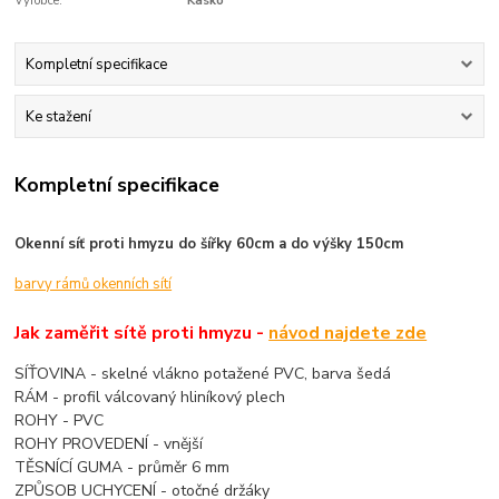
Výrobce:
Kasko
Kompletní specifikace
Ke stažení
Kompletní specifikace
Okenní síť proti hmyzu do šířky 60cm a do výšky 150cm
barvy rámů okenních sítí
Jak zaměřit sítě proti hmyzu -
návod najdete zde
SÍŤOVINA - skelné vlákno potažené PVC, barva šedá
RÁM - profil válcovaný hliníkový plech
ROHY - PVC
ROHY PROVEDENÍ - vnější
TĚSNÍCÍ GUMA - průměr 6 mm
ZPŮSOB UCHYCENÍ - otočné držáky