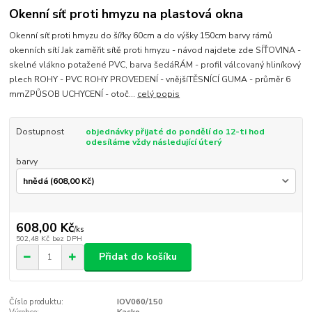
Okenní síť proti hmyzu na plastová okna
Okenní síť proti hmyzu do šířky 60cm a do výšky 150cm barvy rámů
okenních sítí Jak zaměřit sítě proti hmyzu - návod najdete zde SÍŤOVINA -
skelné vlákno potažené PVC, barva šedáRÁM - profil válcovaný hliníkový
plech ROHY - PVC ROHY PROVEDENÍ - vnějšíTĚSNÍCÍ GUMA - průměr 6
mmZPŮSOB UCHYCENÍ - otoč...
celý popis
Dostupnost
objednávky přijaté do pondělí do 12-ti hod
odesíláme vždy následující úterý
barvy
608,00 Kč
/
ks
502,48 Kč
bez DPH
Přidat do košíku
Číslo produktu:
IOV060/150