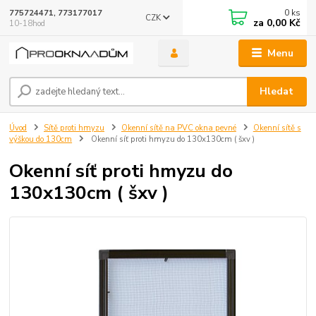
0
ks
775724471, 773177017
CZK
za
0,00 Kč
10-18hod
Menu
Hledat
Úvod
Sítě proti hmyzu
Okenní sítě na PVC okna pevné
Okenní sítě s
výškou do 130cm
Okenní síť proti hmyzu do 130x130cm ( šxv )
Okenní síť proti hmyzu do
130x130cm ( šxv )