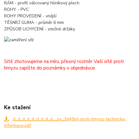
RÁM - profil válcovaný hliníkový plech
ROHY - PVC
ROHY PROVEDENÍ - vnější
TĚSNÍCÍ GUMA - průměr 6 mm
ZPŮSOB UCHYCENÍ - otočné držáky
Sítě zhotovujeme na míru, přesný rozměr Vaší sítě proti
hmyzu zapište do poznámky v objednávce.
Ke stažení
d_d_d_d_d_d_d_d_d__ps_1649sit-proti-hmyzu-technicke-
informace.pdf