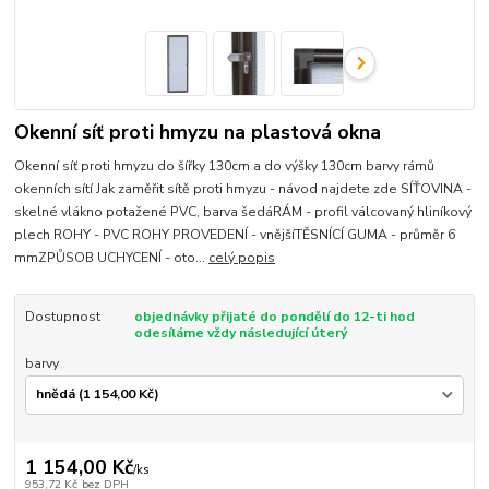
Okenní síť proti hmyzu na plastová okna
Okenní síť proti hmyzu do šířky 130cm a do výšky 130cm barvy rámů
okenních sítí Jak zaměřit sítě proti hmyzu - návod najdete zde SÍŤOVINA -
skelné vlákno potažené PVC, barva šedáRÁM - profil válcovaný hliníkový
plech ROHY - PVC ROHY PROVEDENÍ - vnějšíTĚSNÍCÍ GUMA - průměr 6
mmZPŮSOB UCHYCENÍ - oto...
celý popis
Dostupnost
objednávky přijaté do pondělí do 12-ti hod
odesíláme vždy následující úterý
barvy
1 154,00 Kč
/
ks
953,72 Kč
bez DPH