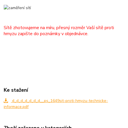
Sítě zhotovujeme na míru, přesný rozměr Vaší sítě proti
hmyzu zapište do poznámky v objednávce.
Ke stažení
d_d_d_d_d_d_d__ps_1649sit-proti-hmyzu-technicke-
informace.pdf
Zboží zařazeno v kategoriích