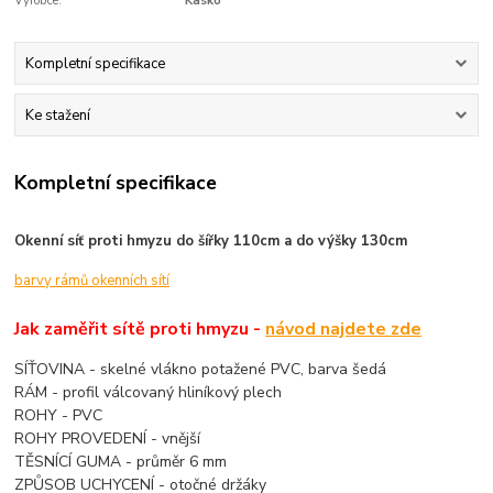
Výrobce:
Kasko
Kompletní specifikace
Ke stažení
Kompletní specifikace
Okenní síť proti hmyzu do šířky 110cm a do výšky 130cm
barvy rámů okenních sítí
Jak zaměřit sítě proti hmyzu -
návod najdete zde
SÍŤOVINA - skelné vlákno potažené PVC, barva šedá
RÁM - profil válcovaný hliníkový plech
ROHY - PVC
ROHY PROVEDENÍ - vnější
TĚSNÍCÍ GUMA - průměr 6 mm
ZPŮSOB UCHYCENÍ - otočné držáky