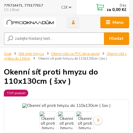
0
ks
775724471, 773177017
CZK
za
0,00 Kč
10-18hod
Menu
Hledat
Úvod
Sítě proti hmyzu
Okenní sítě na PVC okna pevné
Okenní sítě s
výškou do 130cm
Okenní síť proti hmyzu do 110x130cm ( šxv )
Okenní síť proti hmyzu do
110x130cm ( šxv )
TOP produkt