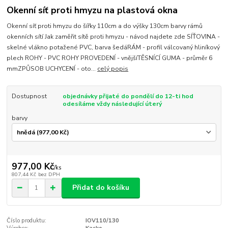
Okenní síť proti hmyzu na plastová okna
Okenní síť proti hmyzu do šířky 110cm a do výšky 130cm barvy rámů
okenních sítí Jak zaměřit sítě proti hmyzu - návod najdete zde SÍŤOVINA -
skelné vlákno potažené PVC, barva šedáRÁM - profil válcovaný hliníkový
plech ROHY - PVC ROHY PROVEDENÍ - vnějšíTĚSNÍCÍ GUMA - průměr 6
mmZPŮSOB UCHYCENÍ - oto...
celý popis
Dostupnost
objednávky přijaté do pondělí do 12-ti hod
odesíláme vždy následující úterý
barvy
977,00 Kč
/
ks
807,44 Kč
bez DPH
Přidat do košíku
Číslo produktu:
IOV110/130