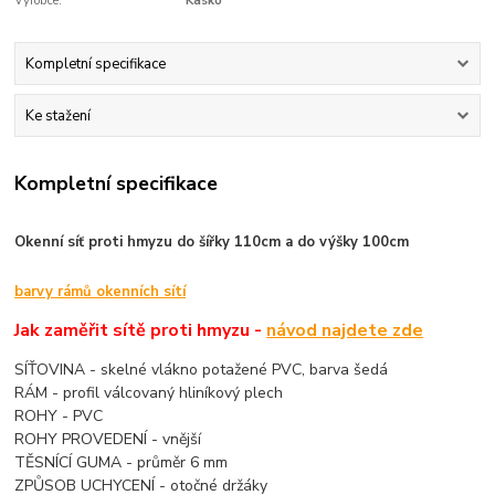
Výrobce:
Kasko
Kompletní specifikace
Ke stažení
Kompletní specifikace
Okenní síť proti hmyzu do šířky 110cm a do výšky 100cm
barvy rámů okenních sítí
Jak zaměřit sítě proti hmyzu -
návod najdete zde
SÍŤOVINA - skelné vlákno potažené PVC, barva šedá
RÁM - profil válcovaný hliníkový plech
ROHY - PVC
ROHY PROVEDENÍ - vnější
TĚSNÍCÍ GUMA - průměr 6 mm
ZPŮSOB UCHYCENÍ - otočné držáky