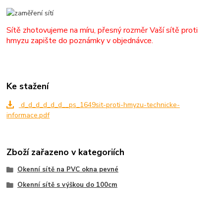
Sítě zhotovujeme na míru, přesný rozměr Vaší sítě proti
hmyzu zapište do poznámky v objednávce.
Ke stažení
d_d_d_d_d_d__ps_1649sit-proti-hmyzu-technicke-
informace.pdf
Zboží zařazeno v kategoriích
Okenní sítě na PVC okna pevné
Okenní sítě s výškou do 100cm