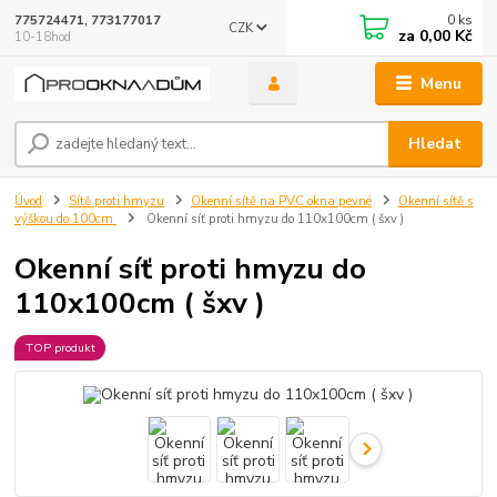
0
ks
775724471, 773177017
CZK
za
0,00 Kč
10-18hod
Menu
Hledat
Úvod
Sítě proti hmyzu
Okenní sítě na PVC okna pevné
Okenní sítě s
výškou do 100cm
Okenní síť proti hmyzu do 110x100cm ( šxv )
Okenní síť proti hmyzu do
110x100cm ( šxv )
TOP produkt