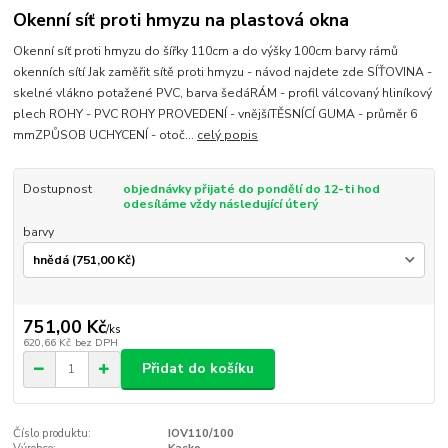
Okenní síť proti hmyzu na plastová okna
Okenní síť proti hmyzu do šířky 110cm a do výšky 100cm barvy rámů
okenních sítí Jak zaměřit sítě proti hmyzu - návod najdete zde SÍŤOVINA -
skelné vlákno potažené PVC, barva šedáRÁM - profil válcovaný hliníkový
plech ROHY - PVC ROHY PROVEDENÍ - vnějšíTĚSNÍCÍ GUMA - průměr 6
mmZPŮSOB UCHYCENÍ - otoč...
celý popis
Dostupnost
objednávky přijaté do pondělí do 12-ti hod
odesíláme vždy následující úterý
barvy
751,00 Kč
/
ks
620,66 Kč
bez DPH
Přidat do košíku
Číslo produktu:
IOV110/100