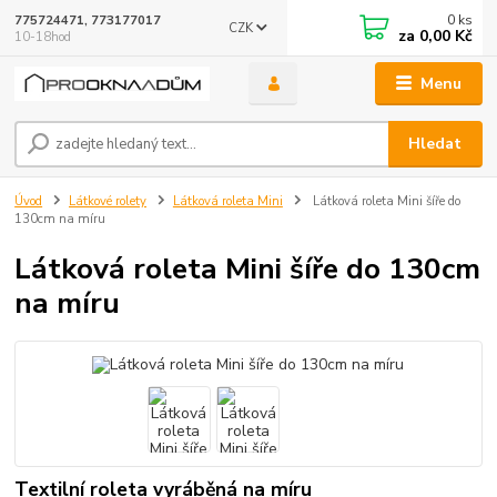
0
ks
775724471, 773177017
CZK
za
0,00 Kč
10-18hod
Menu
Hledat
Úvod
Látkové rolety
Látková roleta Mini
Látková roleta Mini šíře do
130cm na míru
Látková roleta Mini šíře do 130cm
na míru
Textilní roleta vyráběná na míru