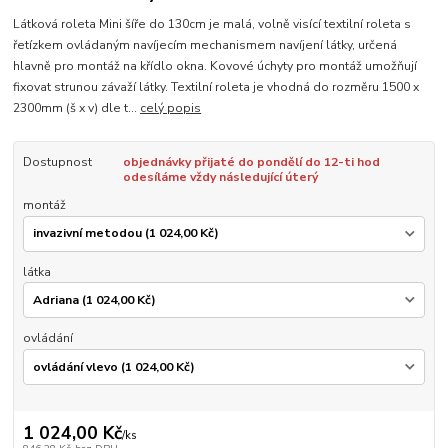
Látková roleta Mini šíře do 130cm je malá, volně visící textilní roleta s
řetízkem ovládaným navíjecím mechanismem navíjení látky, určená
hlavně pro montáž na křídlo okna. Kovové úchyty pro montáž umožňují
fixovat strunou závaží látky. Textilní roleta je vhodná do rozměru 1500 x
2300mm (š x v) dle t...
celý popis
Dostupnost
objednávky přijaté do pondělí do 12-ti hod
odesíláme vždy následující úterý
montáž
látka
ovládání
1 024,00 Kč
/
ks