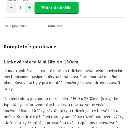
846,28 Kč
bez DPH
Přidat do košíku
Číslo produktu:
mini-109
Kompletní specifikace
Látková roleta Mini
šíře do 130cm
je malá, volně visící textilní roleta s řetízkem ovládaným navíjecím
mechanismem navíjení látky, určená hlavně pro montáž na křídlo
okna. Kovové úchyty pro montáž umožňují fixovat strunou závaží
látky.
Textilní roleta je vhodná do rozměru 1500 x 2300mm (š x v) dle
typu látky. Její provedení je bez krytu návinu, volně visící s
možností fixací. Držáky, závaží látky a řetízek jsou v barvě bílé a
hnědé. Konstrukční řešení roletky umožňuje různé nastavení výšky
stažení látky. Montáž je prováděna dvěma způsoby neinvazivně