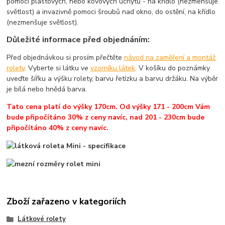
pomoci plastových, nebo kovových úchytů - na křídlo (nezmenšuje
světlost) a invazivně pomoci šroubů nad okno, do ostění, na křídlo
(nezmenšuje světlost).
Důležité informace před objednáním:
Před objednávkou si prosím přečtěte
návod na zaměření a montáž
rolety
. Vyberte si látku ve
vzorníku látek
. V košíku do poznámky
uveďte šířku a výšku rolety, barvu řetízku a barvu držáku. Na výběr
je bílá nebo hnědá barva.
Tato cena platí do výšky 170cm. Od výšky 171 - 200cm Vám
bude připočítáno 30% z ceny navíc, nad 201 - 230cm bude
připočítáno 40% z ceny navíc.
Zboží zařazeno v kategoriích
Látkové rolety